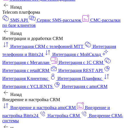
Назад
Telecom платформа
SMS API
Сервис SMS-рассылок
СМС-рассылки
по базе клиентов
Назад
Интеграции и доработки CRM
Интеграция CRM с телефонией МТТ
Интеграция
телефонии и Bitrix24
Интеграция с МойСклад
Интеграция с Мегаплан
Интеграция с 1C CRM
Интеграция с retailCRM
Интеграция REST API
Интеграция Клиентикс
Интеграция Планфикс
Интеграция с YCLIENTS
Интеграция с amoCRM
Назад
Внедрение и настройка CRM
Внедрение и настройка amoCRM
Внедрение и
настройка Bitrix24
Настройка CRM
Внедрение CRM-
системы