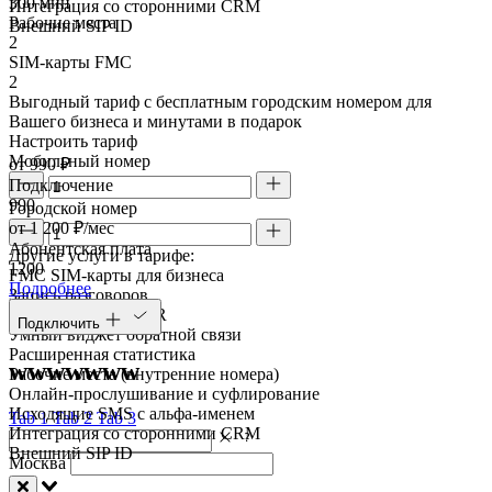
300 мин
Интеграция со сторонними CRM
Рабочие места
Внешний SIP ID
2
SIM-карты FMC
2
Выгодный тариф с бесплатным городским номером для
Вашего бизнеса и минутами в подарок
Настроить тариф
Мобильный номер
от 990 ₽
Подключение
990
Городской номер
от 1 200 ₽/мес
Абонентская плата
Другие услуги в тарифе:
1200
FMC SIM-карты для бизнеса
Подробнее
Запись разговоров
Голосовое меню IVR
Подключить
Умный виджет обратной связи
Расширенная статистика
wwwwwww
Рабочие места (внутренние номера)
Онлайн-прослушивание и суфлирование
Исходящие SMS с альфа-именем
Tab 1
Tab 2
Tab 3
Интеграция со сторонними CRM
Внешний SIP ID
Москва