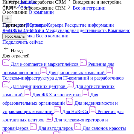
Тарифы
Тарифы
Интеграции и доработки CRM
Внедрение и настройка
Акции
Акции
CRM
Сопровождение CRM
Все интеграции
О компании
О компании
Пресс-центр
Партнерам
Партнерам
Отзывы
Карьера
Раскрытие информации
Контакты
+7 (485) 227-34-52
Лицензии
Международная деятельность
Комплаенс
и деловая этика
Все о компании
Ярославль
Подключить сейчас
Назад
Для отраслей
Для e-commerce и маркетплейсов
Решения для
промышленности
Для финансовых компаний
Телеком-инфраструктура для IT-компаний и разработчиков
Для медицинских центров
Для логистических
компаний
Для ЖКХ и энергетики
Для
образовательных организаций
Для недвижимости и
управляющих компаний
Для HoReCa
Решения для
контактных центров
Для телеком-операторов и
провайдеров
Для автодилеров
Для салонов красоты