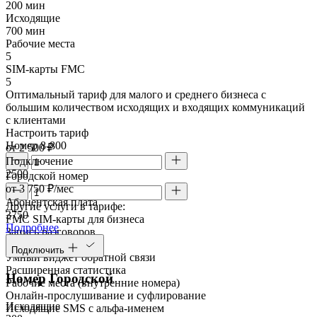
200 мин
Исходящие
700 мин
Рабочие места
5
SIM-карты FMC
5
Оптимальный тариф для малого и среднего бизнеса с
большим количеством исходящих и входящих коммуникаций
с клиентами
Настроить тариф
Номер 8-800
от 2 500 ₽
Подключение
2500
Городской номер
от 3 750 ₽/мес
Абонентская плата
Другие услуги в тарифе:
3750
FMC SIM-карты для бизнеса
Подробнее
Запись разговоров
Речевая аналитика
Подключить
Умный виджет обратной связи
Расширенная статистика
Номер Городской
Рабочие места (внутренние номера)
Онлайн-прослушивание и суфлирование
Исходящие
Исходящие SMS с альфа-именем