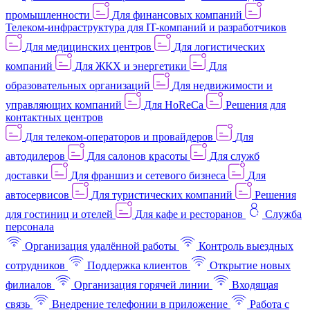
промышленности
Для финансовых компаний
Телеком-инфраструктура для IT-компаний и разработчиков
Для медицинских центров
Для логистических
компаний
Для ЖКХ и энергетики
Для
образовательных организаций
Для недвижимости и
управляющих компаний
Для HoReCa
Решения для
контактных центров
Для телеком-операторов и провайдеров
Для
автодилеров
Для салонов красоты
Для служб
доставки
Для франшиз и сетевого бизнеса
Для
автосервисов
Для туристических компаний
Решения
для гостиниц и отелей
Для кафе и ресторанов
Служба
персонала
Организация удалённой работы
Контроль выездных
сотрудников
Поддержка клиентов
Открытие новых
филиалов
Организация горячей линии
Входящая
связь
Внедрение телефонии в приложение
Работа с