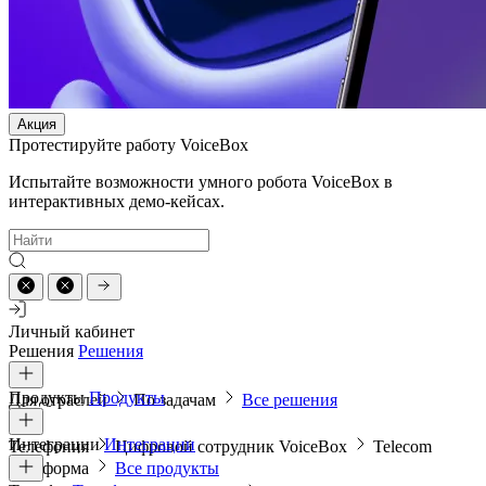
Акция
Протестируйте работу VoiceBox
Испытайте возможности умного робота VoiceBox в
интерактивных демо-кейсах.
Личный кабинет
Решения
Решения
Продукты
Продукты
Для отраслей
По задачам
Все решения
Интеграции
Интеграции
Телефония
Цифровой сотрудник VoiceBox
Telecom
платформа
Все продукты