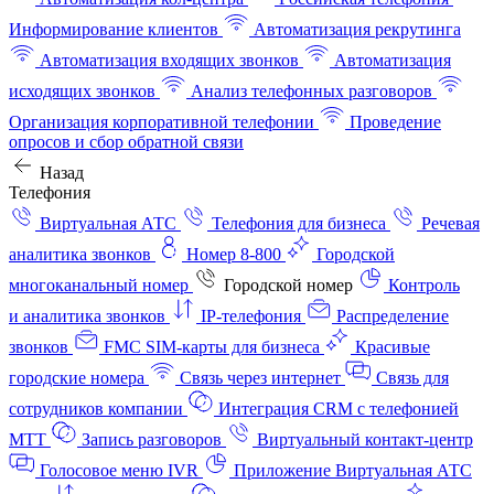
Информирование клиентов
Автоматизация рекрутинга
Автоматизация входящих звонков
Автоматизация
исходящих звонков
Анализ телефонных разговоров
Организация корпоративной телефонии
Проведение
опросов и сбор обратной связи
Назад
Телефония
Виртуальная АТС
Телефония для бизнеса
Речевая
аналитика звонков
Номер 8-800
Городской
многоканальный номер
Городской номер
Контроль
и аналитика звонков
IP-телефония
Распределение
звонков
FMC SIM-карты для бизнеса
Красивые
городские номера
Связь через интернет
Связь для
сотрудников компании
Интеграция CRM с телефонией
МТТ
Запись разговоров
Виртуальный контакт‑центр
Голосовое меню IVR
Приложение Виртуальная АТС