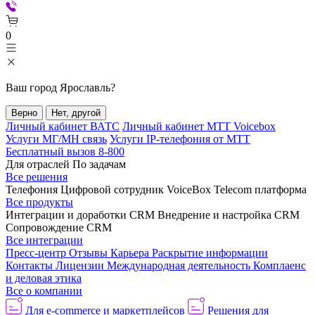
0
Ваш город
Ярославль
?
Верно
Нет, другой
Личный кабинет ВАТС
Личный кабинет МТТ Voicebox
Услуги МГ/МН связь
Услуги IP-телефония от МТТ
Бесплатный вызов 8-800
Для отраслей
По задачам
Все решения
Телефония
Цифровой сотрудник VoiceBox
Telecom платформа
Все продукты
Интеграции и доработки CRM
Внедрение и настройка CRM
Сопровождение CRM
Все интеграции
Пресс-центр
Отзывы
Карьера
Раскрытие информации
Контакты
Лицензии
Международная деятельность
Комплаенс
и деловая этика
Все о компании
Для e-commerce и маркетплейсов
Решения для