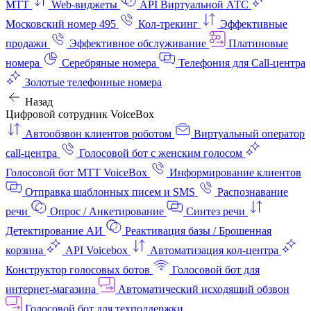
МТТ
Web-виджеты
API Виртуальной АТС
Московский номер 495
Кол-трекинг
Эффективные
продажи
Эффективное обслуживание
Платиновые
номера
Серебряные номера
Телефония для Call-центра
Золотые телефонные номера
Назад
Цифровой сотрудник VoiceBox
Автообзвон клиентов роботом
Виртуальный оператор
call-центра
Голосовой бот с женским голосом
Голосовой бот МТТ VoiceBox
Информирование клиентов
Отправка шаблонных писем и SMS
Распознавание
речи
Опрос / Анкетирование
Синтез речи
Детектирование АИ
Реактивация базы / Брошенная
корзина
API Voicebox
Автоматизация кол‑центра
Конструктор голосовых ботов
Голосовой бот для
интернет‑магазина
Автоматический исходящий обзвон
Голосовой бот для техподдержки