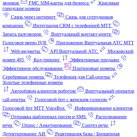
звонков
FMC SIM-карты для бизнеса
Красивые
городские номера
Связь через интернет
Связь для сотрудников
компании
Интеграция CRM с телефонией МТТ
Запись разговоров
Виртуальный контакт‑центр
Голосовое меню IVR
Приложение Виртуальная АТС МТТ
Web-виджеты
API Виртуальной АТС
Московский
номер 495
Кол-трекинг
Эффективные продажи
Эффективное обслуживание
Платиновые номера
Серебряные номера
Телефония для Call-центра
Золотые телефонные номера
Автообзвон клиентов роботом
Виртуальный оператор
call-центра
Голосовой бот с женским голосом
Голосовой бот МТТ VoiceBox
Информирование клиентов
Отправка шаблонных писем и SMS
Распознавание
речи
Опрос / Анкетирование
Синтез речи
Детектирование АИ
Реактивация базы / Брошенная