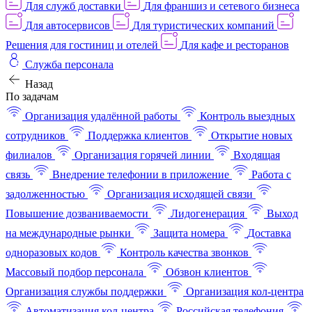
Для служб доставки
Для франшиз и сетевого бизнеса
Для автосервисов
Для туристических компаний
Решения для гостиниц и отелей
Для кафе и ресторанов
Служба персонала
Назад
По задачам
Организация удалённой работы
Контроль выездных
сотрудников
Поддержка клиентов
Открытие новых
филиалов
Организация горячей линии
Входящая
связь
Внедрение телефонии в приложение
Работа с
задолженностью
Организация исходящей связи
Повышение дозваниваемости
Лидогенерация
Выход
на международные рынки
Защита номера
Доставка
одноразовых кодов
Контроль качества звонков
Массовый подбор персонала
Обзвон клиентов
Организация службы поддержки
Организация кол-центра
Автоматизация кол-центра
Российская телефония