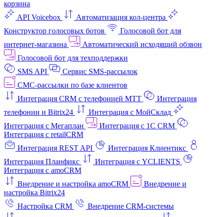
корзина
API Voicebox
Автоматизация кол‑центра
Конструктор голосовых ботов
Голосовой бот для
интернет‑магазина
Автоматический исходящий обзвон
Голосовой бот для техподдержки
SMS API
Сервис SMS-рассылок
СМС-рассылки по базе клиентов
Интеграция CRM с телефонией МТТ
Интеграция
телефонии и Bitrix24
Интеграция с МойСклад
Интеграция с Мегаплан
Интеграция с 1C CRM
Интеграция с retailCRM
Интеграция REST API
Интеграция Клиентикс
Интеграция Планфикс
Интеграция с YCLIENTS
Интеграция с amoCRM
Внедрение и настройка amoCRM
Внедрение и
настройка Bitrix24
Настройка CRM
Внедрение CRM-системы