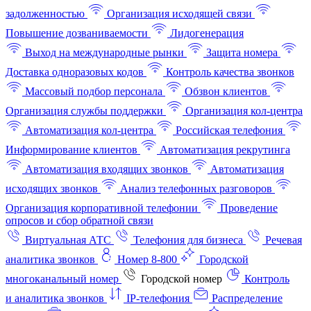
задолженностью
Организация исходящей связи
Повышение дозваниваемости
Лидогенерация
Выход на международные рынки
Защита номера
Доставка одноразовых кодов
Контроль качества звонков
Массовый подбор персонала
Обзвон клиентов
Организация службы поддержки
Организация кол-центра
Автоматизация кол-центра
Российская телефония
Информирование клиентов
Автоматизация рекрутинга
Автоматизация входящих звонков
Автоматизация
исходящих звонков
Анализ телефонных разговоров
Организация корпоративной телефонии
Проведение
опросов и сбор обратной связи
Виртуальная АТС
Телефония для бизнеса
Речевая
аналитика звонков
Номер 8-800
Городской
многоканальный номер
Городской номер
Контроль
и аналитика звонков
IP-телефония
Распределение