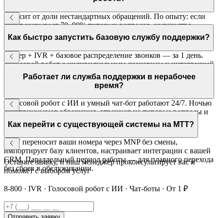
Зависит от доли нестандартных обращений. По опыту: если
робот закрывает 70–90% типовых вопросов, количество
операторов сокращается в 3–5 раз по сравнению с
Как быстро запустить базовую службу поддержки?
традиционной моделью.
Номер + IVR + базовое распределение звонков — за 1 день.
Голосовой робот с индивидуальным сценарием и интеграцией
с CRM — 2–4 недели. МТТ ведёт проект под ключ.
Работает ли служба поддержки в нерабочее
время?
Голосовой робот с ИИ и умный чат-бот работают 24/7. Ночью
они принимают обращения, отвечают на типовые вопросы и
создают заявки в CRM. Оператор видит список ночных
Как перейти с существующей системы на МТТ?
обращений утром.
МТТ переносит ваши номера через MNP без смены,
импортирует базу клиентов, настраивает интеграции с вашей
CRM. Параллельный период работы — для плавного перехода
Оставьте заявку, и наш менеджер проконсультирует вас и
без сбоев в обслуживании.
поможет с выбором услуг
8-800 · IVR · Голосовой робот с ИИ · Чат-боты · От 1 ₽
Отправить заявку