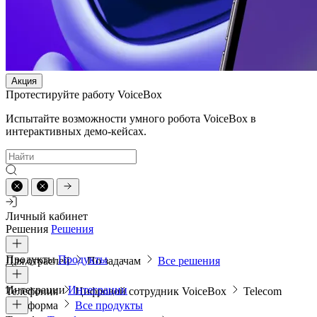
Акция
Протестируйте работу VoiceBox
Испытайте возможности умного робота VoiceBox в
интерактивных демо-кейсах.
Личный кабинет
Решения
Решения
Продукты
Продукты
Для отраслей
По задачам
Все решения
Интеграции
Интеграции
Телефония
Цифровой сотрудник VoiceBox
Telecom
платформа
Все продукты