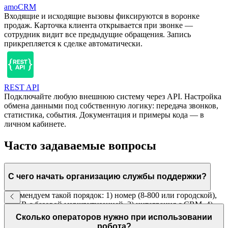
amoCRM
Входящие и исходящие вызовы фиксируются в воронке
продаж. Карточка клиента открывается при звонке —
сотрудник видит все предыдущие обращения. Запись
прикрепляется к сделке автоматически.
REST API
Подключайте любую внешнюю систему через API. Настройка
обмена данными под собственную логику: передача звонков,
статистика, события. Документация и примеры кода — в
личном кабинете.
Часто задаваемые вопросы
С чего начать организацию службы поддержки?
Рекомендуем такой порядок: 1) номер (8-800 или городской),
2) IVR с базовой маршрутизацией, 3) интеграция с CRM, 4)
голосовой робот для типовых вопросов. Каждый шаг можно
Сколько операторов нужно при использовании
реализовать последовательно.
робота?