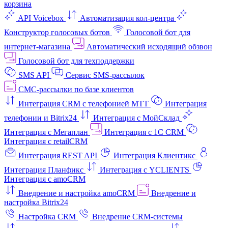
корзина
API Voicebox
Автоматизация кол‑центра
Конструктор голосовых ботов
Голосовой бот для
интернет‑магазина
Автоматический исходящий обзвон
Голосовой бот для техподдержки
SMS API
Сервис SMS-рассылок
СМС-рассылки по базе клиентов
Интеграция CRM с телефонией МТТ
Интеграция
телефонии и Bitrix24
Интеграция с МойСклад
Интеграция с Мегаплан
Интеграция с 1C CRM
Интеграция с retailCRM
Интеграция REST API
Интеграция Клиентикс
Интеграция Планфикс
Интеграция с YCLIENTS
Интеграция с amoCRM
Внедрение и настройка amoCRM
Внедрение и
настройка Bitrix24
Настройка CRM
Внедрение CRM-системы