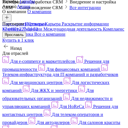
Тарифы
Тарифы
Интеграции и доработки CRM
Внедрение и настройка
Акции
Акции
CRM
Сопровождение CRM
Все интеграции
О компании
О компании
Пресс-центр
Партнерам
Партнерам
Отзывы
Карьера
Раскрытие информации
Контакты
+7 (485) 227-34-52
Лицензии
Международная деятельность
Комплаенс
и деловая этика
Все о компании
Ярославль
Купить в 1 клик
Назад
Для отраслей
Для e-commerce и маркетплейсов
Решения для
промышленности
Для финансовых компаний
Телеком-инфраструктура для IT-компаний и разработчиков
Для медицинских центров
Для логистических
компаний
Для ЖКХ и энергетики
Для
образовательных организаций
Для недвижимости и
управляющих компаний
Для HoReCa
Решения для
контактных центров
Для телеком-операторов и
провайдеров
Для автодилеров
Для салонов красоты