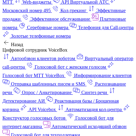
МТТ
Web-виджеты
API Виртуальной АТС
Московский номер 495
Кол-трекинг
Эффективные
продажи
Эффективное обслуживание
Платиновые
номера
Серебряные номера
Телефония для Call-центра
Золотые телефонные номера
Назад
Цифровой сотрудник VoiceBox
Автообзвон клиентов роботом
Виртуальный оператор
call-центра
Голосовой бот с женским голосом
Голосовой бот МТТ VoiceBox
Информирование клиентов
Отправка шаблонных писем и SMS
Распознавание
речи
Опрос / Анкетирование
Синтез речи
Детектирование АИ
Реактивация базы / Брошенная
корзина
API Voicebox
Автоматизация кол‑центра
Конструктор голосовых ботов
Голосовой бот для
интернет‑магазина
Автоматический исходящий обзвон
Голосовой бот для техподдержки