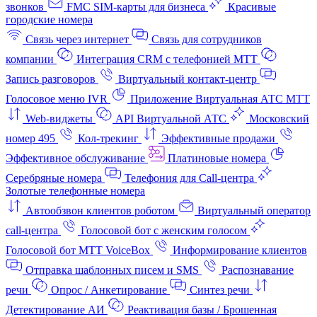
звонков
FMC SIM-карты для бизнеса
Красивые
городские номера
Связь через интернет
Связь для сотрудников
компании
Интеграция CRM с телефонией МТТ
Запись разговоров
Виртуальный контакт‑центр
Голосовое меню IVR
Приложение Виртуальная АТС МТТ
Web-виджеты
API Виртуальной АТС
Московский
номер 495
Кол-трекинг
Эффективные продажи
Эффективное обслуживание
Платиновые номера
Серебряные номера
Телефония для Call-центра
Золотые телефонные номера
Автообзвон клиентов роботом
Виртуальный оператор
call-центра
Голосовой бот с женским голосом
Голосовой бот МТТ VoiceBox
Информирование клиентов
Отправка шаблонных писем и SMS
Распознавание
речи
Опрос / Анкетирование
Синтез речи
Детектирование АИ
Реактивация базы / Брошенная