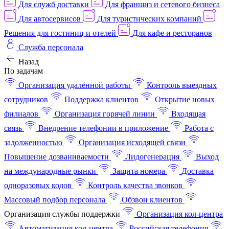
Для служб доставки
Для франшиз и сетевого бизнеса
Для автосервисов
Для туристических компаний
Решения для гостиниц и отелей
Для кафе и ресторанов
Служба персонала
Назад
По задачам
Организация удалённой работы
Контроль выездных
сотрудников
Поддержка клиентов
Открытие новых
филиалов
Организация горячей линии
Входящая
связь
Внедрение телефонии в приложение
Работа с
задолженностью
Организация исходящей связи
Повышение дозваниваемости
Лидогенерация
Выход
на международные рынки
Защита номера
Доставка
одноразовых кодов
Контроль качества звонков
Массовый подбор персонала
Обзвон клиентов
Организация службы поддержки
Организация кол-центра
Автоматизация кол-центра
Российская телефония