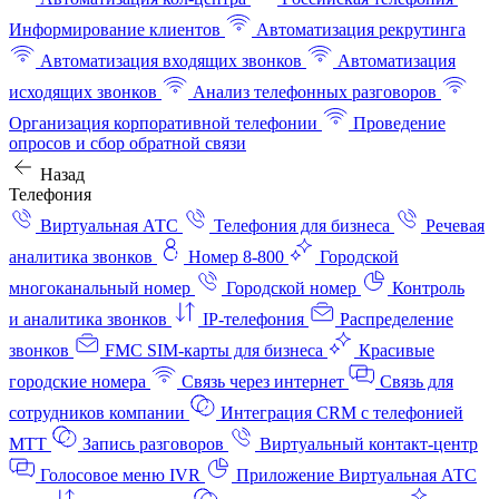
Информирование клиентов
Автоматизация рекрутинга
Автоматизация входящих звонков
Автоматизация
исходящих звонков
Анализ телефонных разговоров
Организация корпоративной телефонии
Проведение
опросов и сбор обратной связи
Назад
Телефония
Виртуальная АТС
Телефония для бизнеса
Речевая
аналитика звонков
Номер 8-800
Городской
многоканальный номер
Городской номер
Контроль
и аналитика звонков
IP-телефония
Распределение
звонков
FMC SIM-карты для бизнеса
Красивые
городские номера
Связь через интернет
Связь для
сотрудников компании
Интеграция CRM с телефонией
МТТ
Запись разговоров
Виртуальный контакт‑центр
Голосовое меню IVR
Приложение Виртуальная АТС