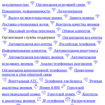
задолженностью
Организация исходящей связи
Повышение дозваниваемости
Лидогенерация
Выход на международные рынки
Защита номера
Доставка одноразовых кодов
Контроль качества звонков
Массовый подбор персонала
Обзвон клиентов
Организация службы поддержки
Организация кол-центра
Автоматизация кол-центра
Российская телефония
Информирование клиентов
Автоматизация рекрутинга
Автоматизация входящих звонков
Автоматизация
исходящих звонков
Анализ телефонных разговоров
Организация корпоративной телефонии
Проведение
опросов и сбор обратной связи
Виртуальная АТС
Телефония для бизнеса
Речевая
аналитика звонков
Номер 8-800
Городской
многоканальный номер
Городской номер
Контроль
и аналитика звонков
IP-телефония
Распределение