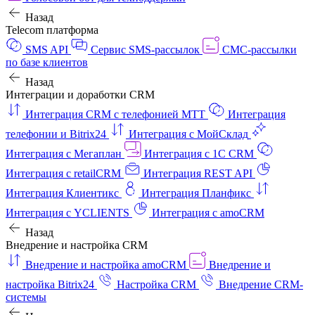
Назад
Telecom платформа
SMS API
Сервис SMS-рассылок
СМС-рассылки
по базе клиентов
Назад
Интеграции и доработки CRM
Интеграция CRM с телефонией МТТ
Интеграция
телефонии и Bitrix24
Интеграция с МойСклад
Интеграция с Мегаплан
Интеграция с 1C CRM
Интеграция с retailCRM
Интеграция REST API
Интеграция Клиентикс
Интеграция Планфикс
Интеграция с YCLIENTS
Интеграция с amoCRM
Назад
Внедрение и настройка CRM
Внедрение и настройка amoCRM
Внедрение и
настройка Bitrix24
Настройка CRM
Внедрение CRM-
системы