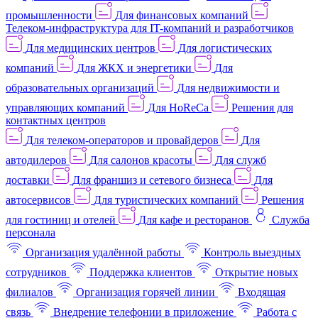
промышленности
Для финансовых компаний
Телеком-инфраструктура для IT-компаний и разработчиков
Для медицинских центров
Для логистических
компаний
Для ЖКХ и энергетики
Для
образовательных организаций
Для недвижимости и
управляющих компаний
Для HoReCa
Решения для
контактных центров
Для телеком-операторов и провайдеров
Для
автодилеров
Для салонов красоты
Для служб
доставки
Для франшиз и сетевого бизнеса
Для
автосервисов
Для туристических компаний
Решения
для гостиниц и отелей
Для кафе и ресторанов
Служба
персонала
Организация удалённой работы
Контроль выездных
сотрудников
Поддержка клиентов
Открытие новых
филиалов
Организация горячей линии
Входящая
связь
Внедрение телефонии в приложение
Работа с