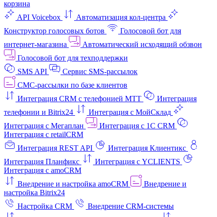
корзина
API Voicebox
Автоматизация кол‑центра
Конструктор голосовых ботов
Голосовой бот для
интернет‑магазина
Автоматический исходящий обзвон
Голосовой бот для техподдержки
SMS API
Сервис SMS-рассылок
СМС-рассылки по базе клиентов
Интеграция CRM с телефонией МТТ
Интеграция
телефонии и Bitrix24
Интеграция с МойСклад
Интеграция с Мегаплан
Интеграция с 1C CRM
Интеграция с retailCRM
Интеграция REST API
Интеграция Клиентикс
Интеграция Планфикс
Интеграция с YCLIENTS
Интеграция с amoCRM
Внедрение и настройка amoCRM
Внедрение и
настройка Bitrix24
Настройка CRM
Внедрение CRM-системы