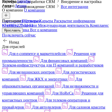
Тарифы
Тарифы
Интеграции и доработки CRM
Внедрение и настройка
Акции
Акции
CRM
Сопровождение CRM
Все интеграции
О компании
О компании
Пресс-центр
Партнерам
Партнерам
Отзывы
Карьера
Раскрытие информации
Контакты
+7 (485) 227-34-52
Лицензии
Международная деятельность
Комплаенс
и деловая этика
Все о компании
Ярославль
Подключить сейчас
Назад
Для отраслей
Для e-commerce и маркетплейсов
Решения для
промышленности
Для финансовых компаний
Телеком-инфраструктура для IT-компаний и разработчиков
Для медицинских центров
Для логистических
компаний
Для ЖКХ и энергетики
Для
образовательных организаций
Для недвижимости и
управляющих компаний
Для HoReCa
Решения для
контактных центров
Для телеком-операторов и
провайдеров
Для автодилеров
Для салонов красоты