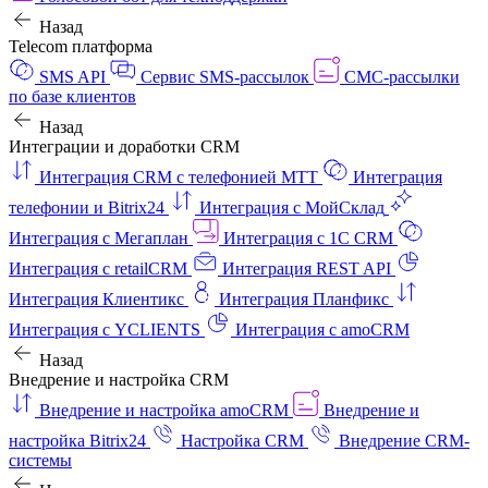
Назад
Telecom платформа
SMS API
Сервис SMS-рассылок
СМС-рассылки
по базе клиентов
Назад
Интеграции и доработки CRM
Интеграция CRM с телефонией МТТ
Интеграция
телефонии и Bitrix24
Интеграция с МойСклад
Интеграция с Мегаплан
Интеграция с 1C CRM
Интеграция с retailCRM
Интеграция REST API
Интеграция Клиентикс
Интеграция Планфикс
Интеграция с YCLIENTS
Интеграция с amoCRM
Назад
Внедрение и настройка CRM
Внедрение и настройка amoCRM
Внедрение и
настройка Bitrix24
Настройка CRM
Внедрение CRM-
системы