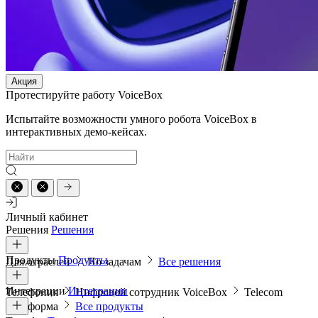
Акция
Протестируйте работу VoiceBox
Испытайте возможности умного робота VoiceBox в
интерактивных демо-кейсах.
Личный кабинет
Решения
Решения
Продукты
Продукты
Для отраслей
По задачам
Все решения
Интеграции
Интеграции
Телефония
Цифровой сотрудник VoiceBox
Telecom
платформа
Все продукты