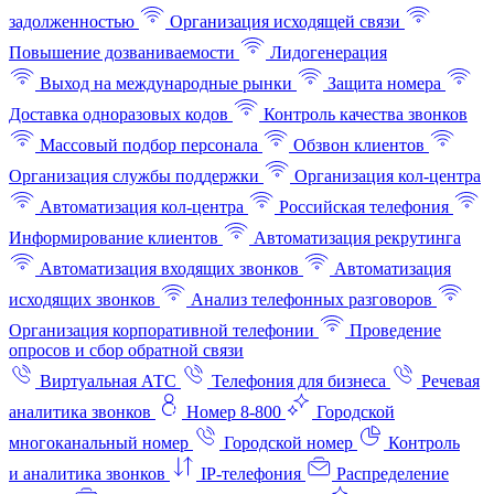
задолженностью
Организация исходящей связи
Повышение дозваниваемости
Лидогенерация
Выход на международные рынки
Защита номера
Доставка одноразовых кодов
Контроль качества звонков
Массовый подбор персонала
Обзвон клиентов
Организация службы поддержки
Организация кол-центра
Автоматизация кол-центра
Российская телефония
Информирование клиентов
Автоматизация рекрутинга
Автоматизация входящих звонков
Автоматизация
исходящих звонков
Анализ телефонных разговоров
Организация корпоративной телефонии
Проведение
опросов и сбор обратной связи
Виртуальная АТС
Телефония для бизнеса
Речевая
аналитика звонков
Номер 8-800
Городской
многоканальный номер
Городской номер
Контроль
и аналитика звонков
IP-телефония
Распределение