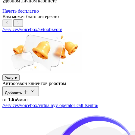
удобном личном кабинете
Начать бесплатно
Вам может быть интересно
/services/voicebox/avtoobzvon/
Услуги
Автообзвон клиентов роботом
Добавить
от
1.6
₽/мин
/services/voicebox/virtualnyy-operator-call-tsentra/