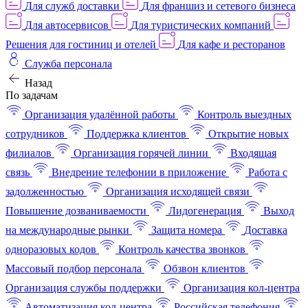
Для служб доставки
Для франшиз и сетевого бизнеса
Для автосервисов
Для туристических компаний
Решения для гостиниц и отелей
Для кафе и ресторанов
Служба персонала
Назад
По задачам
Организация удалённой работы
Контроль выездных
сотрудников
Поддержка клиентов
Открытие новых
филиалов
Организация горячей линии
Входящая
связь
Внедрение телефонии в приложение
Работа с
задолженностью
Организация исходящей связи
Повышение дозваниваемости
Лидогенерация
Выход
на международные рынки
Защита номера
Доставка
одноразовых кодов
Контроль качества звонков
Массовый подбор персонала
Обзвон клиентов
Организация службы поддержки
Организация кол-центра
Автоматизация кол-центра
Российская телефония