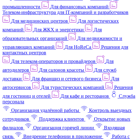
промышленности
Для финансовых компаний
Телеком-инфраструктура для IT-компаний и разработчиков
Для медицинских центров
Для логистических
компаний
Для ЖКХ и энергетики
Для
образовательных организаций
Для недвижимости и
управляющих компаний
Для HoReCa
Решения для
контактных центров
Для телеком-операторов и провайдеров
Для
автодилеров
Для салонов красоты
Для служб
доставки
Для франшиз и сетевого бизнеса
Для
автосервисов
Для туристических компаний
Решения
для гостиниц и отелей
Для кафе и ресторанов
Служба
персонала
Организация удалённой работы
Контроль выездных
сотрудников
Поддержка клиентов
Открытие новых
филиалов
Организация горячей линии
Входящая
связь
Внедрение телефонии в приложение
Работа с