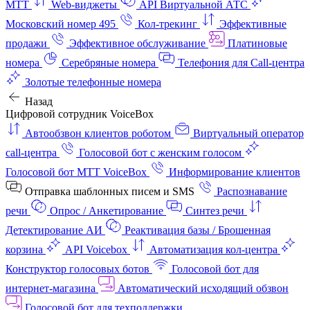
МТТ
Web-виджеты
API Виртуальной АТС
Московский номер 495
Кол-трекинг
Эффективные
продажи
Эффективное обслуживание
Платиновые
номера
Серебряные номера
Телефония для Call-центра
Золотые телефонные номера
Назад
Цифровой сотрудник VoiceBox
Автообзвон клиентов роботом
Виртуальный оператор
call-центра
Голосовой бот с женским голосом
Голосовой бот МТТ VoiceBox
Информирование клиентов
Отправка шаблонных писем и SMS
Распознавание
речи
Опрос / Анкетирование
Синтез речи
Детектирование АИ
Реактивация базы / Брошенная
корзина
API Voicebox
Автоматизация кол‑центра
Конструктор голосовых ботов
Голосовой бот для
интернет‑магазина
Автоматический исходящий обзвон
Голосовой бот для техподдержки