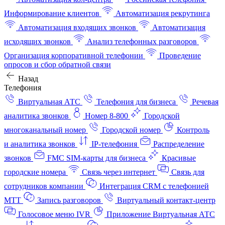
Информирование клиентов
Автоматизация рекрутинга
Автоматизация входящих звонков
Автоматизация
исходящих звонков
Анализ телефонных разговоров
Организация корпоративной телефонии
Проведение
опросов и сбор обратной связи
Назад
Телефония
Виртуальная АТС
Телефония для бизнеса
Речевая
аналитика звонков
Номер 8-800
Городской
многоканальный номер
Городской номер
Контроль
и аналитика звонков
IP-телефония
Распределение
звонков
FMC SIM-карты для бизнеса
Красивые
городские номера
Связь через интернет
Связь для
сотрудников компании
Интеграция CRM с телефонией
МТТ
Запись разговоров
Виртуальный контакт‑центр
Голосовое меню IVR
Приложение Виртуальная АТС