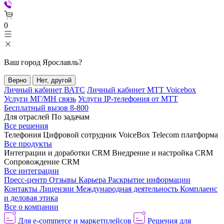
0
Ваш город
Ярославль
?
Верно
Нет, другой
Личный кабинет ВАТС
Личный кабинет МТТ Voicebox
Услуги МГ/МН связь
Услуги IP-телефония от МТТ
Бесплатный вызов 8-800
Для отраслей
По задачам
Все решения
Телефония
Цифровой сотрудник VoiceBox
Telecom платформа
Все продукты
Интеграции и доработки CRM
Внедрение и настройка CRM
Сопровождение CRM
Все интеграции
Пресс-центр
Отзывы
Карьера
Раскрытие информации
Контакты
Лицензии
Международная деятельность
Комплаенс
и деловая этика
Все о компании
Для e-commerce и маркетплейсов
Решения для