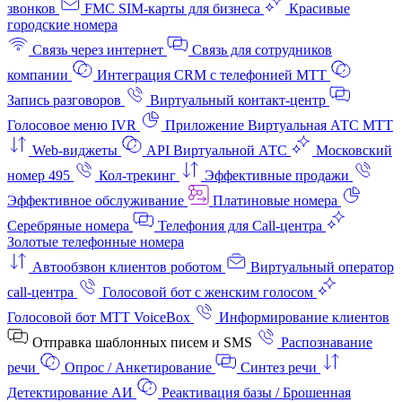
звонков
FMC SIM-карты для бизнеса
Красивые
городские номера
Связь через интернет
Связь для сотрудников
компании
Интеграция CRM с телефонией МТТ
Запись разговоров
Виртуальный контакт‑центр
Голосовое меню IVR
Приложение Виртуальная АТС МТТ
Web-виджеты
API Виртуальной АТС
Московский
номер 495
Кол-трекинг
Эффективные продажи
Эффективное обслуживание
Платиновые номера
Серебряные номера
Телефония для Call-центра
Золотые телефонные номера
Автообзвон клиентов роботом
Виртуальный оператор
call-центра
Голосовой бот с женским голосом
Голосовой бот МТТ VoiceBox
Информирование клиентов
Отправка шаблонных писем и SMS
Распознавание
речи
Опрос / Анкетирование
Синтез речи
Детектирование АИ
Реактивация базы / Брошенная