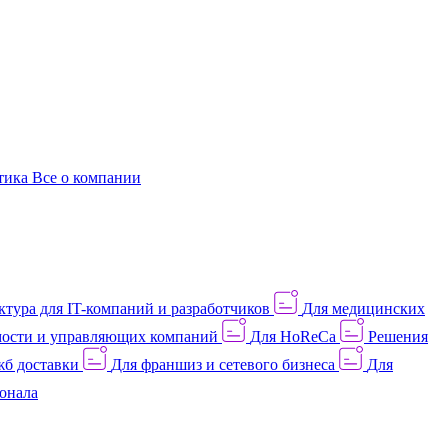
этика
Все о компании
тура для IT-компаний и разработчиков
Для медицинских
ости и управляющих компаний
Для HoReCa
Решения
жб доставки
Для франшиз и сетевого бизнеса
Для
онала