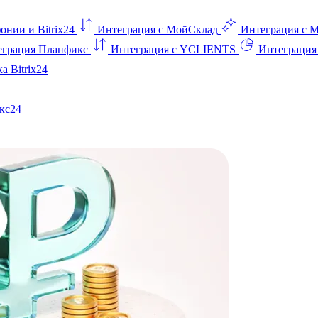
онии и Bitrix24
Интеграция с МойСклад
Интеграция с 
еграция Планфикс
Интеграция с YCLIENTS
Интеграци
а Bitrix24
кс24