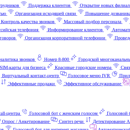
трудников
Поддержка клиентов
Открытие новых филиал
тью
Организация исходящей связи
Повышение дозванив
Контроль качества звонков
Массовый подбор персонала
ссийская телефония
Информирование клиентов
Автомат
говоров
Организация корпоративной телефонии
Проведе
аналитика звонков
Номер 8-800
Городской многоканальн
SIM-карты для бизнеса
Красивые городские номера
Связ
Виртуальный контакт‑центр
Голосовое меню IVR
Прил
Эффективные продажи
Эффективное обслуживание
all-центра
Голосовой бот с женским голосом
Голосовой 
Опрос / Анкетирование
Синтез речи
Детектирование 
ов
Голосовой бот для интернет‑магазина
Автоматически