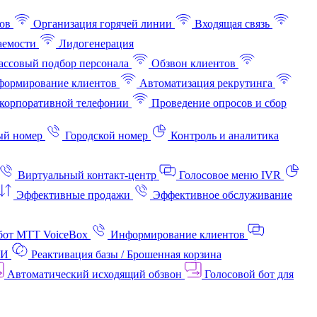
ов
Организация горячей линии
Входящая связь
аемости
Лидогенерация
ссовый подбор персонала
Обзвон клиентов
ормирование клиентов
Автоматизация рекрутинга
корпоративной телефонии
Проведение опросов и сбор
ый номер
Городской номер
Контроль и аналитика
Виртуальный контакт‑центр
Голосовое меню IVR
Эффективные продажи
Эффективное обслуживание
бот МТТ VoiceBox
Информирование клиентов
АИ
Реактивация базы / Брошенная корзина
Автоматический исходящий обзвон
Голосовой бот для