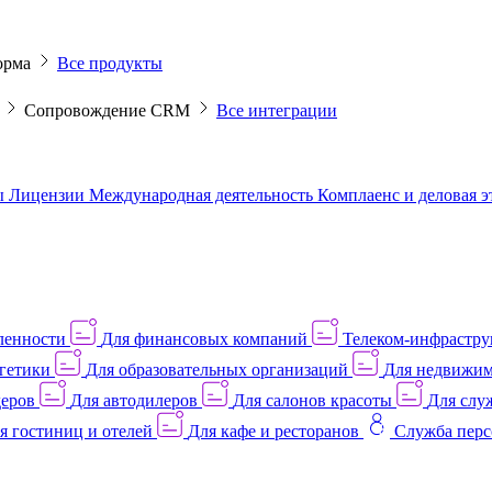
орма
Все продукты
M
Сопровождение CRM
Все интеграции
ы
Лицензии
Международная деятельность
Комплаенс и деловая 
ленности
Для финансовых компаний
Телеком-инфраструк
гетики
Для образовательных организаций
Для недвижим
деров
Для автодилеров
Для салонов красоты
Для слу
я гостиниц и отелей
Для кафе и ресторанов
Служба перс