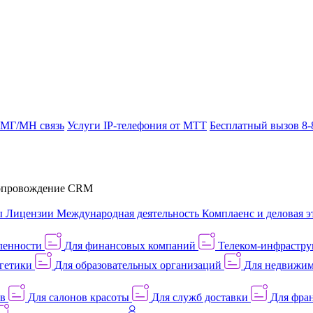
 МГ/МН связь
Услуги IP-телефония от МТТ
Бесплатный вызов 8-
провождение CRM
ы
Лицензии
Международная деятельность
Комплаенс и деловая э
ленности
Для финансовых компаний
Телеком-инфраструк
гетики
Для образовательных организаций
Для недвижим
ов
Для салонов красоты
Для служб доставки
Для фран