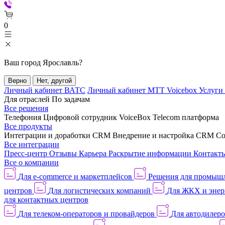
0
Ваш город
Ярославль
?
Верно
Нет, другой
Личный кабинет ВАТС
Личный кабинет МТТ Voicebox
Услуги
Для отраслей
По задачам
Все решения
Телефония
Цифровой сотрудник VoiceBox
Telecom платформа
Все продукты
Интеграции и доработки CRM
Внедрение и настройка CRM
Со
Все интеграции
Пресс-центр
Отзывы
Карьера
Раскрытие информации
Контакт
Все о компании
Для e-commerce и маркетплейсов
Решения для промыш
центров
Для логистических компаний
Для ЖКХ и энер
для контактных центров
Для телеком-операторов и провайдеров
Для автодилер