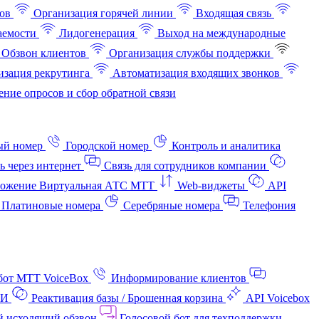
ов
Организация горячей линии
Входящая связь
аемости
Лидогенерация
Выход на международные
Обзвон клиентов
Организация службы поддержки
изация рекрутинга
Автоматизация входящих звонков
ние опросов и сбор обратной связи
ый номер
Городской номер
Контроль и аналитика
ь через интернет
Связь для сотрудников компании
ожение Виртуальная АТС МТТ
Web-виджеты
API
Платиновые номера
Серебряные номера
Телефония
бот МТТ VoiceBox
Информирование клиентов
АИ
Реактивация базы / Брошенная корзина
API Voicebox
й исходящий обзвон
Голосовой бот для техподдержки