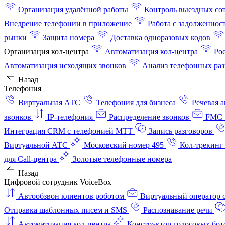
Организация удалённой работы
Контроль выездных со
Внедрение телефонии в приложение
Работа с задолженнос
рынки
Защита номера
Доставка одноразовых кодов
Организация кол-центра
Автоматизация кол-центра
Ро
Автоматизация исходящих звонков
Анализ телефонных раз
Назад
Телефония
Виртуальная АТС
Телефония для бизнеса
Речевая 
звонков
IP-телефония
Распределение звонков
FMC 
Интеграция CRM с телефонией МТТ
Запись разговоров
Виртуальной АТС
Московский номер 495
Кол-трекинг
для Call-центра
Золотые телефонные номера
Назад
Цифровой сотрудник VoiceBox
Автообзвон клиентов роботом
Виртуальный оператор c
Отправка шаблонных писем и SMS
Распознавание речи
Автоматизация кол‑центра
Конструктор голосовых бот