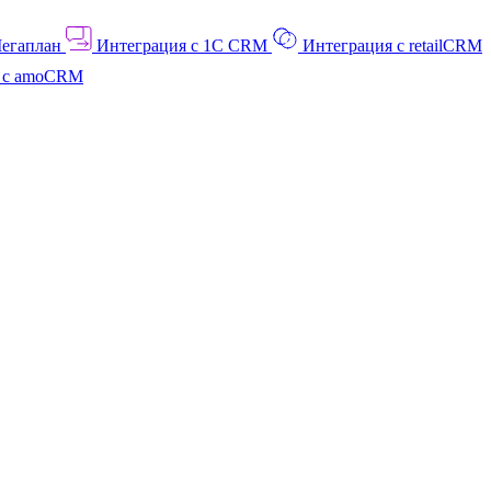
Мегаплан
Интеграция с 1C CRM
Интеграция с retailCRM
я с amoCRM