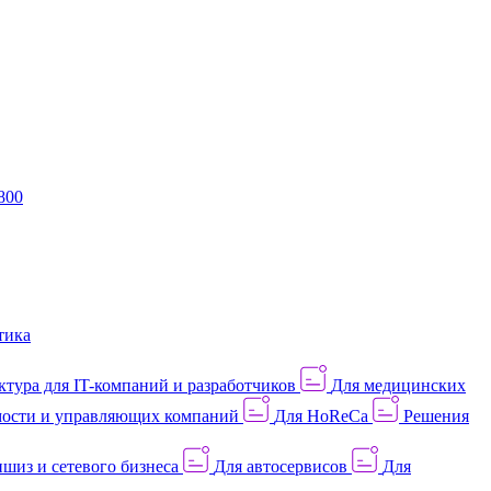
800
тика
тура для IT-компаний и разработчиков
Для медицинских
ости и управляющих компаний
Для HoReCa
Решения
шиз и сетевого бизнеса
Для автосервисов
Для