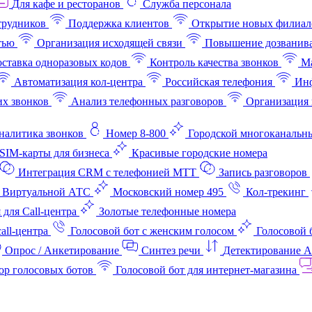
Для кафе и ресторанов
Служба персонала
трудников
Поддержка клиентов
Открытие новых филиал
тью
Организация исходящей связи
Повышение дозванив
ставка одноразовых кодов
Контроль качества звонков
Ма
Автоматизация кол-центра
Российская телефония
Инф
х звонков
Анализ телефонных разговоров
Организация 
аналитика звонков
Номер 8-800
Городской многоканальн
SIM-карты для бизнеса
Красивые городские номера
Интеграция CRM с телефонией МТТ
Запись разговоров
 Виртуальной АТС
Московский номер 495
Кол-трекинг
 для Call-центра
Золотые телефонные номера
all-центра
Голосовой бот с женским голосом
Голосовой 
Опрос / Анкетирование
Синтез речи
Детектирование 
ор голосовых ботов
Голосовой бот для интернет‑магазина