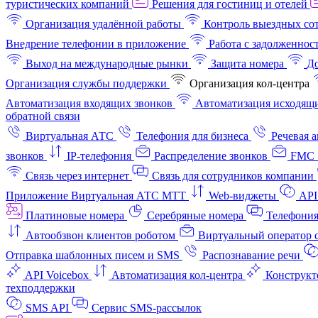
туристических компаний
Решения для гостиниц и отелей
Организация удалённой работы
Контроль выездных со
Внедрение телефонии в приложение
Работа с задолженнос
Выход на международные рынки
Защита номера
До
Организация службы поддержки
Организация кол-центра
Автоматизация входящих звонков
Автоматизация исходящи
обратной связи
Виртуальная АТС
Телефония для бизнеса
Речевая 
звонков
IP-телефония
Распределение звонков
FMC 
Связь через интернет
Связь для сотрудников компании
Приложение Виртуальная АТС МТТ
Web-виджеты
API
Платиновые номера
Серебряные номера
Телефония
Автообзвон клиентов роботом
Виртуальный оператор c
Отправка шаблонных писем и SMS
Распознавание речи
API Voicebox
Автоматизация кол‑центра
Конструкт
техподдержки
SMS API
Сервис SMS-рассылок