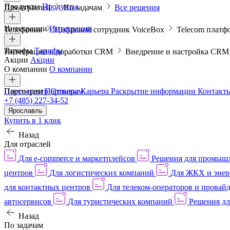
Продукты
Продукты
Для отраслей
По задачам
Все решения
Интеграции
Интеграции
Телефония
Цифровой сотрудник VoiceBox
Telecom платф
Тарифы
Тарифы
Интеграции и доработки CRM
Внедрение и настройка CR
Акции
Акции
О компании
О компании
Пресс-центр
Партнерам
Партнерам
Отзывы
Карьера
Раскрытие информации
Контакт
+7 (485) 227-34-52
Ярославль
Купить в 1 клик
Назад
Для отраслей
Для e-commerce и маркетплейсов
Решения для промыш
центров
Для логистических компаний
Для ЖКХ и энер
для контактных центров
Для телеком-операторов и провай
автосервисов
Для туристических компаний
Решения дл
Назад
По задачам