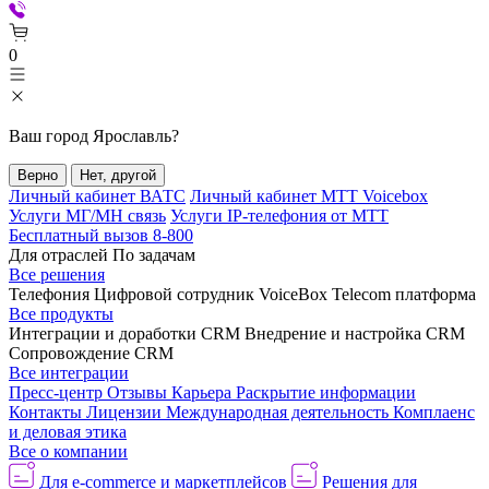
0
Ваш город
Ярославль
?
Верно
Нет, другой
Личный кабинет ВАТС
Личный кабинет МТТ Voicebox
Услуги МГ/МН связь
Услуги IP-телефония от МТТ
Бесплатный вызов 8-800
Для отраслей
По задачам
Все решения
Телефония
Цифровой сотрудник VoiceBox
Telecom платформа
Все продукты
Интеграции и доработки CRM
Внедрение и настройка CRM
Сопровождение CRM
Все интеграции
Пресс-центр
Отзывы
Карьера
Раскрытие информации
Контакты
Лицензии
Международная деятельность
Комплаенс
и деловая этика
Все о компании
Для e-commerce и маркетплейсов
Решения для