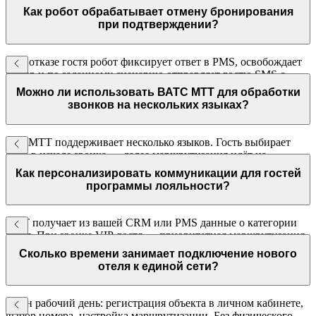
бронировании доступны оператору до начала разговора.
Как робот обрабатывает отмену бронирования
при подтверждении?
При отказе гостя робот фиксирует ответ в PMS, освобождает
номер и по заданному сценарию отправляет гостю SMS с
информацией об условиях отмены и возврата средств.
Можно ли использовать ВАТС МТТ для обработки
звонков на нескольких языках?
IVR МТТ поддерживает несколько языков. Гость выбирает
язык в начале звонка — далее маршрутизация идёт на
оператора, владеющего этим языком, или на робота с нужным
Как персонализировать коммуникации для гостей
сценарием.
программы лояльности?
МТТ получает из вашей CRM или PMS данные о категории
гостя. При звонке VIP-гостя — приоритетная маршрутизация
и специальное приветствие. Авторизованный вызов при
Сколько времени занимает подключение нового
исходящих — брендирование.
отеля к единой сети?
Один рабочий день: регистрация объекта в личном кабинете,
выбор номера, настройка маршрутизации. Без физического