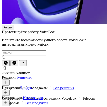
Акция
Протестируйте работу VoiceBox
Испытайте возможности умного робота VoiceBox в
интерактивных демо-кейсах.
Личный кабинет
Решения
Решения
Продукты
Продукты
Для отраслей
По задачам
Все решения
Интеграции
Интеграции
Телефония
Цифровой сотрудник VoiceBox
Telecom
платформа
Все продукты