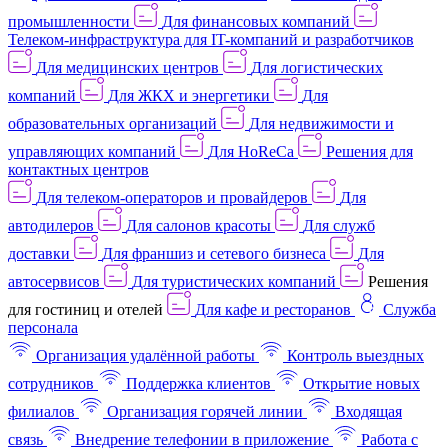
промышленности
Для финансовых компаний
Телеком-инфраструктура для IT-компаний и разработчиков
Для медицинских центров
Для логистических
компаний
Для ЖКХ и энергетики
Для
образовательных организаций
Для недвижимости и
управляющих компаний
Для HoReCa
Решения для
контактных центров
Для телеком-операторов и провайдеров
Для
автодилеров
Для салонов красоты
Для служб
доставки
Для франшиз и сетевого бизнеса
Для
автосервисов
Для туристических компаний
Решения
для гостиниц и отелей
Для кафе и ресторанов
Служба
персонала
Организация удалённой работы
Контроль выездных
сотрудников
Поддержка клиентов
Открытие новых
филиалов
Организация горячей линии
Входящая
связь
Внедрение телефонии в приложение
Работа с