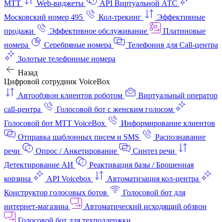
МТТ
Web-виджеты
API Виртуальной АТС
Московский номер 495
Кол-трекинг
Эффективные
продажи
Эффективное обслуживание
Платиновые
номера
Серебряные номера
Телефония для Call-центра
Золотые телефонные номера
Назад
Цифровой сотрудник VoiceBox
Автообзвон клиентов роботом
Виртуальный оператор
call-центра
Голосовой бот с женским голосом
Голосовой бот МТТ VoiceBox
Информирование клиентов
Отправка шаблонных писем и SMS
Распознавание
речи
Опрос / Анкетирование
Синтез речи
Детектирование АИ
Реактивация базы / Брошенная
корзина
API Voicebox
Автоматизация кол‑центра
Конструктор голосовых ботов
Голосовой бот для
интернет‑магазина
Автоматический исходящий обзвон
Голосовой бот для техподдержки