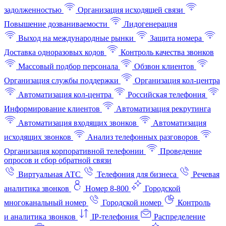
задолженностью
Организация исходящей связи
Повышение дозваниваемости
Лидогенерация
Выход на международные рынки
Защита номера
Доставка одноразовых кодов
Контроль качества звонков
Массовый подбор персонала
Обзвон клиентов
Организация службы поддержки
Организация кол-центра
Автоматизация кол-центра
Российская телефония
Информирование клиентов
Автоматизация рекрутинга
Автоматизация входящих звонков
Автоматизация
исходящих звонков
Анализ телефонных разговоров
Организация корпоративной телефонии
Проведение
опросов и сбор обратной связи
Виртуальная АТС
Телефония для бизнеса
Речевая
аналитика звонков
Номер 8-800
Городской
многоканальный номер
Городской номер
Контроль
и аналитика звонков
IP-телефония
Распределение