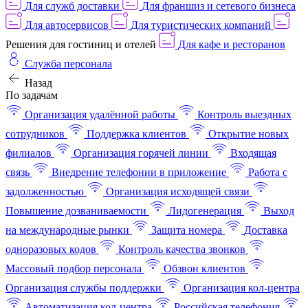
Для служб доставки
Для франшиз и сетевого бизнеса
Для автосервисов
Для туристических компаний
Решения для гостиниц и отелей
Для кафе и ресторанов
Служба персонала
Назад
По задачам
Организация удалённой работы
Контроль выездных
сотрудников
Поддержка клиентов
Открытие новых
филиалов
Организация горячей линии
Входящая
связь
Внедрение телефонии в приложение
Работа с
задолженностью
Организация исходящей связи
Повышение дозваниваемости
Лидогенерация
Выход
на международные рынки
Защита номера
Доставка
одноразовых кодов
Контроль качества звонков
Массовый подбор персонала
Обзвон клиентов
Организация службы поддержки
Организация кол-центра
Автоматизация кол-центра
Российская телефония