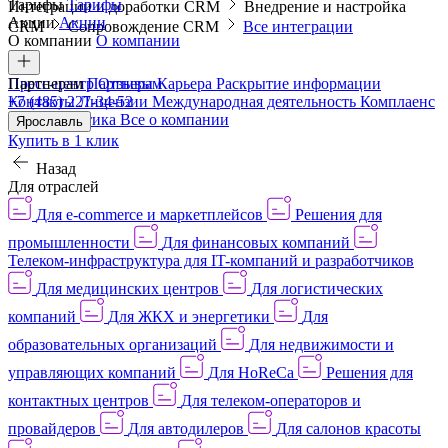
Тарифы
Тарифы
Интеграции и доработки CRM
Внедрение и настройка
Акции
Акции
CRM
Сопровождение CRM
Все интеграции
О компании
О компании
Пресс-центр
Партнерам
Партнерам
Отзывы
Карьера
Раскрытие информации
Контакты
+7 (485) 227-34-52
Лицензии
Международная деятельность
Комплаенс
и деловая этика
Все о компании
Ярославль
Купить в 1 клик
Назад
Для отраслей
Для e-commerce и маркетплейсов
Решения для
промышленности
Для финансовых компаний
Телеком-инфраструктура для IT-компаний и разработчиков
Для медицинских центров
Для логистических
компаний
Для ЖКХ и энергетики
Для
образовательных организаций
Для недвижимости и
управляющих компаний
Для HoReCa
Решения для
контактных центров
Для телеком-операторов и
провайдеров
Для автодилеров
Для салонов красоты