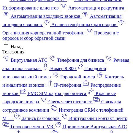
Информирование клиентов
Автоматизация рекрутинга
Автоматизация входящих звонков
Автоматизация
исходящих звонков
Анализ телефонных разговоров
Организация корпоративной телефонии
Проведение
опросов и сбор обратной связи
Назад
Телефония
Виртуальная АТС
Телефония для бизнеса
Речевая
аналитика звонков
Номер 8-800
Городской
многоканальный номер
Городской номер
Контроль
и аналитика звонков
IP-телефония
Распределение
звонков
FMC SIM-карты для бизнеса
Красивые
городские номера
Связь через интернет
Связь для
сотрудников компании
Интеграция CRM с телефонией
МТТ
Запись разговоров
Виртуальный контакт‑центр
Голосовое меню IVR
Приложение Виртуальная АТС