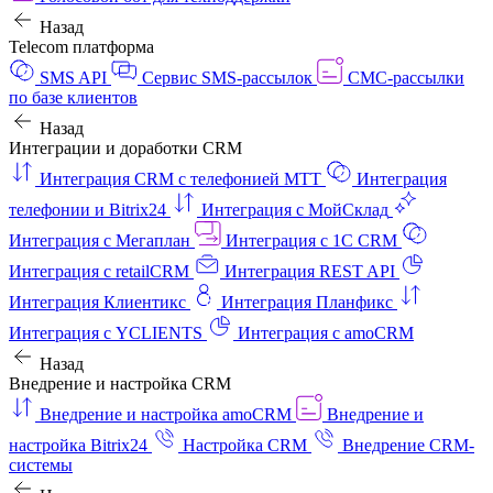
Назад
Telecom платформа
SMS API
Сервис SMS-рассылок
СМС-рассылки
по базе клиентов
Назад
Интеграции и доработки CRM
Интеграция CRM с телефонией МТТ
Интеграция
телефонии и Bitrix24
Интеграция с МойСклад
Интеграция с Мегаплан
Интеграция с 1C CRM
Интеграция с retailCRM
Интеграция REST API
Интеграция Клиентикс
Интеграция Планфикс
Интеграция с YCLIENTS
Интеграция с amoCRM
Назад
Внедрение и настройка CRM
Внедрение и настройка amoCRM
Внедрение и
настройка Bitrix24
Настройка CRM
Внедрение CRM-
системы