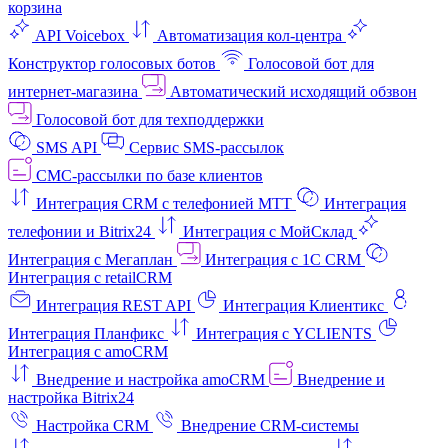
корзина
API Voicebox
Автоматизация кол‑центра
Конструктор голосовых ботов
Голосовой бот для
интернет‑магазина
Автоматический исходящий обзвон
Голосовой бот для техподдержки
SMS API
Сервис SMS-рассылок
СМС-рассылки по базе клиентов
Интеграция CRM с телефонией МТТ
Интеграция
телефонии и Bitrix24
Интеграция с МойСклад
Интеграция с Мегаплан
Интеграция с 1C CRM
Интеграция с retailCRM
Интеграция REST API
Интеграция Клиентикс
Интеграция Планфикс
Интеграция с YCLIENTS
Интеграция с amoCRM
Внедрение и настройка amoCRM
Внедрение и
настройка Bitrix24
Настройка CRM
Внедрение CRM-системы