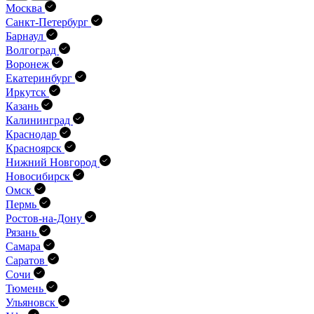
Москва
Санкт-Петербург
Барнаул
Волгоград
Воронеж
Екатеринбург
Иркутск
Казань
Калининград
Краснодар
Красноярск
Нижний Новгород
Новосибирск
Омск
Пермь
Ростов-на-Дону
Рязань
Самара
Саратов
Сочи
Тюмень
Ульяновск