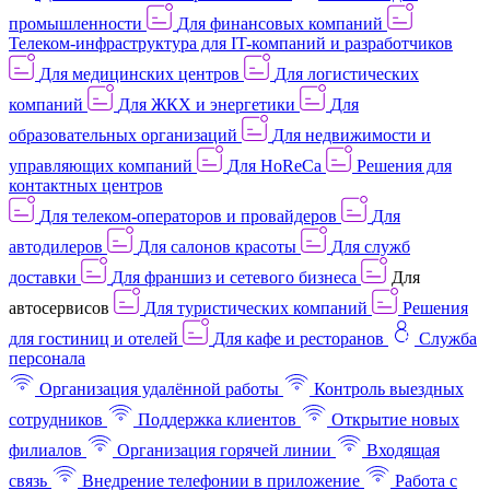
промышленности
Для финансовых компаний
Телеком-инфраструктура для IT-компаний и разработчиков
Для медицинских центров
Для логистических
компаний
Для ЖКХ и энергетики
Для
образовательных организаций
Для недвижимости и
управляющих компаний
Для HoReCa
Решения для
контактных центров
Для телеком-операторов и провайдеров
Для
автодилеров
Для салонов красоты
Для служб
доставки
Для франшиз и сетевого бизнеса
Для
автосервисов
Для туристических компаний
Решения
для гостиниц и отелей
Для кафе и ресторанов
Служба
персонала
Организация удалённой работы
Контроль выездных
сотрудников
Поддержка клиентов
Открытие новых
филиалов
Организация горячей линии
Входящая
связь
Внедрение телефонии в приложение
Работа с