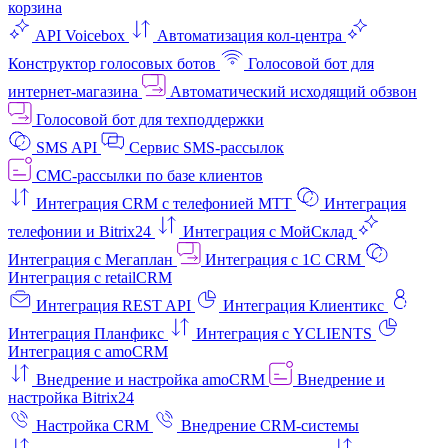
корзина
API Voicebox
Автоматизация кол‑центра
Конструктор голосовых ботов
Голосовой бот для
интернет‑магазина
Автоматический исходящий обзвон
Голосовой бот для техподдержки
SMS API
Сервис SMS-рассылок
СМС-рассылки по базе клиентов
Интеграция CRM с телефонией МТТ
Интеграция
телефонии и Bitrix24
Интеграция с МойСклад
Интеграция с Мегаплан
Интеграция с 1C CRM
Интеграция с retailCRM
Интеграция REST API
Интеграция Клиентикс
Интеграция Планфикс
Интеграция с YCLIENTS
Интеграция с amoCRM
Внедрение и настройка amoCRM
Внедрение и
настройка Bitrix24
Настройка CRM
Внедрение CRM-системы