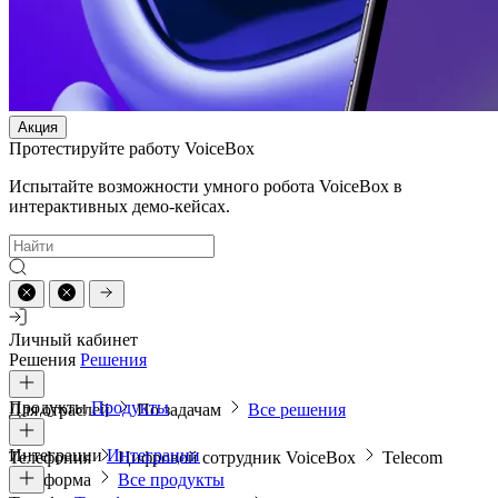
Акция
Протестируйте работу VoiceBox
Испытайте возможности умного робота VoiceBox в
интерактивных демо-кейсах.
Личный кабинет
Решения
Решения
Продукты
Продукты
Для отраслей
По задачам
Все решения
Интеграции
Интеграции
Телефония
Цифровой сотрудник VoiceBox
Telecom
платформа
Все продукты