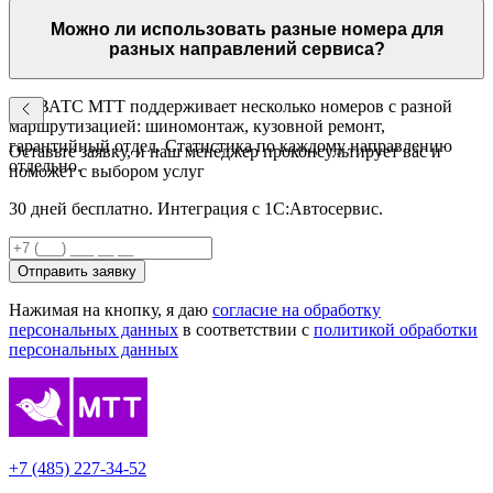
звонке открывается карточка клиента с историей автомобиля.
Данные о записи передаются из ВАТС в 1С автоматически.
Можно ли использовать разные номера для
разных направлений сервиса?
Да. ВАТС МТТ поддерживает несколько номеров с разной
маршрутизацией: шиномонтаж, кузовной ремонт,
гарантийный отдел. Статистика по каждому направлению
Оставьте заявку, и наш менеджер проконсультирует вас и
отдельно.
поможет с выбором услуг
30 дней бесплатно. Интеграция с 1С:Автосервис.
Отправить заявку
Нажимая на кнопку, я даю
согласие на обработку
персональных данных
в соответствии с
политикой обработки
персональных данных
+7 (485) 227-34-52