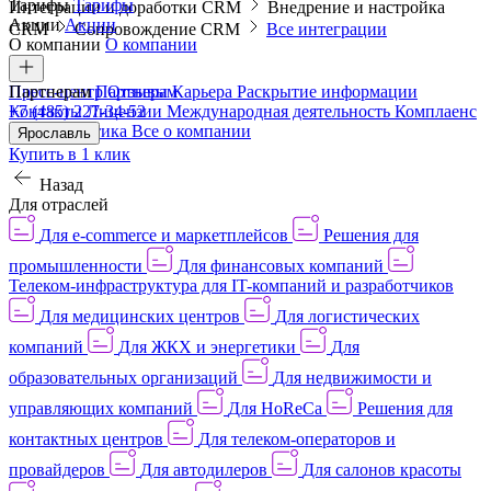
Тарифы
Тарифы
Интеграции и доработки CRM
Внедрение и настройка
Акции
Акции
CRM
Сопровождение CRM
Все интеграции
О компании
О компании
Пресс-центр
Партнерам
Партнерам
Отзывы
Карьера
Раскрытие информации
Контакты
+7 (485) 227-34-52
Лицензии
Международная деятельность
Комплаенс
и деловая этика
Все о компании
Ярославль
Купить в 1 клик
Назад
Для отраслей
Для e-commerce и маркетплейсов
Решения для
промышленности
Для финансовых компаний
Телеком-инфраструктура для IT-компаний и разработчиков
Для медицинских центров
Для логистических
компаний
Для ЖКХ и энергетики
Для
образовательных организаций
Для недвижимости и
управляющих компаний
Для HoReCa
Решения для
контактных центров
Для телеком-операторов и
провайдеров
Для автодилеров
Для салонов красоты