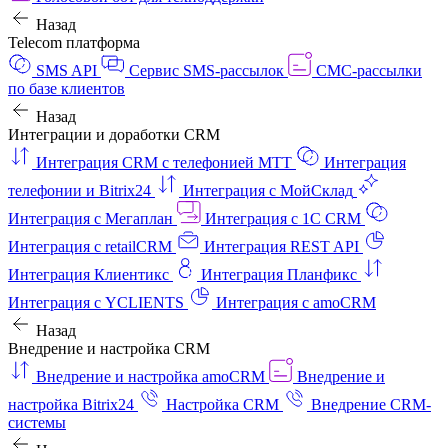
Назад
Telecom платформа
SMS API
Сервис SMS-рассылок
СМС-рассылки
по базе клиентов
Назад
Интеграции и доработки CRM
Интеграция CRM с телефонией МТТ
Интеграция
телефонии и Bitrix24
Интеграция с МойСклад
Интеграция с Мегаплан
Интеграция с 1C CRM
Интеграция с retailCRM
Интеграция REST API
Интеграция Клиентикс
Интеграция Планфикс
Интеграция с YCLIENTS
Интеграция с amoCRM
Назад
Внедрение и настройка CRM
Внедрение и настройка amoCRM
Внедрение и
настройка Bitrix24
Настройка CRM
Внедрение CRM-
системы