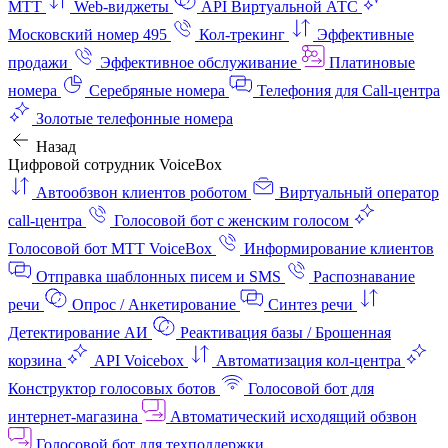
МТТ
Web-виджеты
API Виртуальной АТС
Московский номер 495
Кол-трекинг
Эффективные
продажи
Эффективное обслуживание
Платиновые
номера
Серебряные номера
Телефония для Call-центра
Золотые телефонные номера
Назад
Цифровой сотрудник VoiceBox
Автообзвон клиентов роботом
Виртуальный оператор
call-центра
Голосовой бот с женским голосом
Голосовой бот МТТ VoiceBox
Информирование клиентов
Отправка шаблонных писем и SMS
Распознавание
речи
Опрос / Анкетирование
Синтез речи
Детектирование АИ
Реактивация базы / Брошенная
корзина
API Voicebox
Автоматизация кол‑центра
Конструктор голосовых ботов
Голосовой бот для
интернет‑магазина
Автоматический исходящий обзвон
Голосовой бот для техподдержки