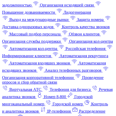
задолженностью
Организация исходящей связи
Повышение дозваниваемости
Лидогенерация
Выход на международные рынки
Защита номера
Доставка одноразовых кодов
Контроль качества звонков
Массовый подбор персонала
Обзвон клиентов
Организация службы поддержки
Организация кол-центра
Автоматизация кол-центра
Российская телефония
Информирование клиентов
Автоматизация рекрутинга
Автоматизация входящих звонков
Автоматизация
исходящих звонков
Анализ телефонных разговоров
Организация корпоративной телефонии
Проведение
опросов и сбор обратной связи
Виртуальная АТС
Телефония для бизнеса
Речевая
аналитика звонков
Номер 8-800
Городской
многоканальный номер
Городской номер
Контроль
и аналитика звонков
IP-телефония
Распределение