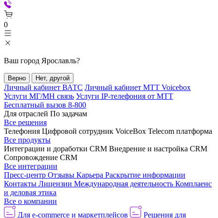
0
Ваш город
Ярославль
?
Верно
Нет, другой
Личный кабинет ВАТС
Личный кабинет МТТ Voicebox
Услуги МГ/МН связь
Услуги IP-телефония от МТТ
Бесплатный вызов 8-800
Для отраслей
По задачам
Все решения
Телефония
Цифровой сотрудник VoiceBox
Telecom платформа
Все продукты
Интеграции и доработки CRM
Внедрение и настройка CRM
Сопровождение CRM
Все интеграции
Пресс-центр
Отзывы
Карьера
Раскрытие информации
Контакты
Лицензии
Международная деятельность
Комплаенс
и деловая этика
Все о компании
Для e-commerce и маркетплейсов
Решения для