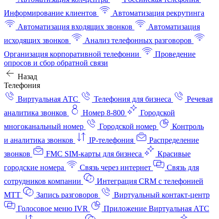
Информирование клиентов
Автоматизация рекрутинга
Автоматизация входящих звонков
Автоматизация
исходящих звонков
Анализ телефонных разговоров
Организация корпоративной телефонии
Проведение
опросов и сбор обратной связи
Назад
Телефония
Виртуальная АТС
Телефония для бизнеса
Речевая
аналитика звонков
Номер 8-800
Городской
многоканальный номер
Городской номер
Контроль
и аналитика звонков
IP-телефония
Распределение
звонков
FMC SIM-карты для бизнеса
Красивые
городские номера
Связь через интернет
Связь для
сотрудников компании
Интеграция CRM с телефонией
МТТ
Запись разговоров
Виртуальный контакт‑центр
Голосовое меню IVR
Приложение Виртуальная АТС