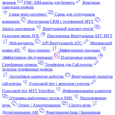
звонков
FMC SIM-карты для бизнеса
Красивые
городские номера
Связь через интернет
Связь для сотрудников
компании
Интеграция CRM с телефонией МТТ
Запись разговоров
Виртуальный контакт‑центр
Голосовое меню IVR
Приложение Виртуальная АТС МТТ
Web-виджеты
API Виртуальной АТС
Московский
номер 495
Кол-трекинг
Эффективные продажи
Эффективное обслуживание
Платиновые номера
Серебряные номера
Телефония для Call-центра
Золотые телефонные номера
Автообзвон клиентов роботом
Виртуальный оператор
call-центра
Голосовой бот с женским голосом
Голосовой бот МТТ VoiceBox
Информирование клиентов
Отправка шаблонных писем и SMS
Распознавание
речи
Опрос / Анкетирование
Синтез речи
Детектирование АИ
Реактивация базы / Брошенная