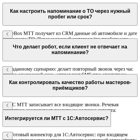
Как настроить напоминание о ТО через нужный
пробег или срок?
VoiceBox МТТ получает из CRM данные об автомобиле и дате
последнего ТО. Через заданный интервал (по пробегу или
календарному сроку) автоматически звонит клиенту с
Что делает робот, если клиент не отвечает на
предложением записаться.
напоминание?
По заданному сценарию: делает повторный звонок через час
или на следующий день, отправляет SMS при отсутствии
ответа. Все попытки контакта фиксируются в CRM.
Как контролировать качество работы мастеров-
приёмщиков?
ВАТС МТТ записывает все входящие звонки. Речевая
аналитика анализирует диалоги на наличие скрипта:
приветствие, уточнение задачи, предложение
Интегрируется ли МТТ с 1С:Автосервис?
дополнительных услуг, прощание.
Да. Готовый коннектор для 1С:Автосервис: при входящем