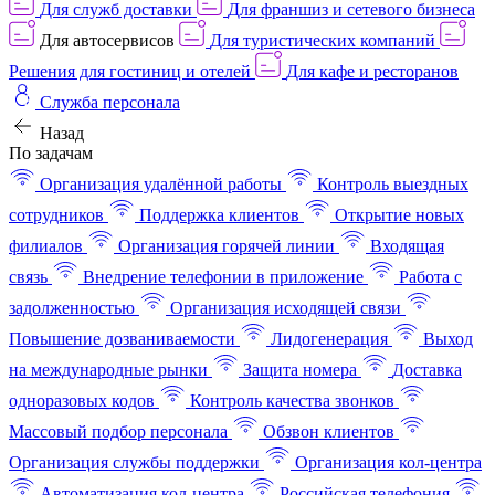
Для служб доставки
Для франшиз и сетевого бизнеса
Для автосервисов
Для туристических компаний
Решения для гостиниц и отелей
Для кафе и ресторанов
Служба персонала
Назад
По задачам
Организация удалённой работы
Контроль выездных
сотрудников
Поддержка клиентов
Открытие новых
филиалов
Организация горячей линии
Входящая
связь
Внедрение телефонии в приложение
Работа с
задолженностью
Организация исходящей связи
Повышение дозваниваемости
Лидогенерация
Выход
на международные рынки
Защита номера
Доставка
одноразовых кодов
Контроль качества звонков
Массовый подбор персонала
Обзвон клиентов
Организация службы поддержки
Организация кол-центра
Автоматизация кол-центра
Российская телефония