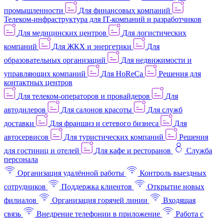
промышленности
Для финансовых компаний
Телеком-инфраструктура для IT-компаний и разработчиков
Для медицинских центров
Для логистических
компаний
Для ЖКХ и энергетики
Для
образовательных организаций
Для недвижимости и
управляющих компаний
Для HoReCa
Решения для
контактных центров
Для телеком-операторов и провайдеров
Для
автодилеров
Для салонов красоты
Для служб
доставки
Для франшиз и сетевого бизнеса
Для
автосервисов
Для туристических компаний
Решения
для гостиниц и отелей
Для кафе и ресторанов
Служба
персонала
Организация удалённой работы
Контроль выездных
сотрудников
Поддержка клиентов
Открытие новых
филиалов
Организация горячей линии
Входящая
связь
Внедрение телефонии в приложение
Работа с