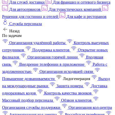
Для служб доставки
Для франшиз и сетевого бизнеса
Для автосервисов
Для туристических компаний
Решения для гостиниц и отелей
Для кафе и ресторанов
Служба персонала
Назад
По задачам
Организация удалённой работы
Контроль выездных
сотрудников
Поддержка клиентов
Открытие новых
филиалов
Организация горячей линии
Входящая
связь
Внедрение телефонии в приложение
Работа с
задолженностью
Организация исходящей связи
Повышение дозваниваемости
Лидогенерация
Выход
на международные рынки
Защита номера
Доставка
одноразовых кодов
Контроль качества звонков
Массовый подбор персонала
Обзвон клиентов
Организация службы поддержки
Организация кол-центра
Автоматизация кол-центра
Российская телефония