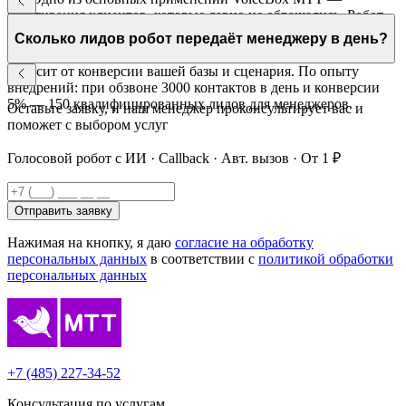
реактивация клиентов, которые давно не обращались. Робот
напоминает о компании, предлагает актуальное предложение
Сколько лидов робот передаёт менеджеру в день?
и квалифицирует повторный интерес.
Зависит от конверсии вашей базы и сценария. По опыту
внедрений: при обзвоне 3000 контактов в день и конверсии
5% — 150 квалифицированных лидов для менеджеров.
Оставьте заявку, и наш менеджер проконсультирует вас и
поможет с выбором услуг
Голосовой робот с ИИ · Callback · Авт. вызов · От 1 ₽
Отправить заявку
Нажимая на кнопку, я даю
согласие на обработку
персональных данных
в соответствии с
политикой обработки
персональных данных
+7 (485) 227-34-52
Консультация по услугам