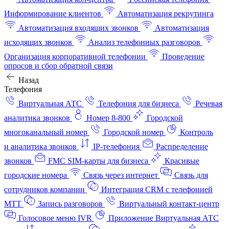
Информирование клиентов
Автоматизация рекрутинга
Автоматизация входящих звонков
Автоматизация
исходящих звонков
Анализ телефонных разговоров
Организация корпоративной телефонии
Проведение
опросов и сбор обратной связи
Назад
Телефония
Виртуальная АТС
Телефония для бизнеса
Речевая
аналитика звонков
Номер 8-800
Городской
многоканальный номер
Городской номер
Контроль
и аналитика звонков
IP-телефония
Распределение
звонков
FMC SIM-карты для бизнеса
Красивые
городские номера
Связь через интернет
Связь для
сотрудников компании
Интеграция CRM с телефонией
МТТ
Запись разговоров
Виртуальный контакт‑центр
Голосовое меню IVR
Приложение Виртуальная АТС