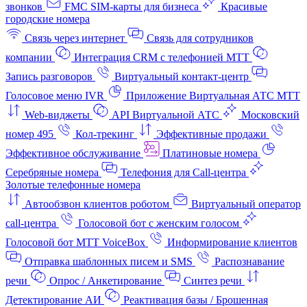
звонков
FMC SIM-карты для бизнеса
Красивые
городские номера
Связь через интернет
Связь для сотрудников
компании
Интеграция CRM с телефонией МТТ
Запись разговоров
Виртуальный контакт‑центр
Голосовое меню IVR
Приложение Виртуальная АТС МТТ
Web-виджеты
API Виртуальной АТС
Московский
номер 495
Кол-трекинг
Эффективные продажи
Эффективное обслуживание
Платиновые номера
Серебряные номера
Телефония для Call-центра
Золотые телефонные номера
Автообзвон клиентов роботом
Виртуальный оператор
call-центра
Голосовой бот с женским голосом
Голосовой бот МТТ VoiceBox
Информирование клиентов
Отправка шаблонных писем и SMS
Распознавание
речи
Опрос / Анкетирование
Синтез речи
Детектирование АИ
Реактивация базы / Брошенная