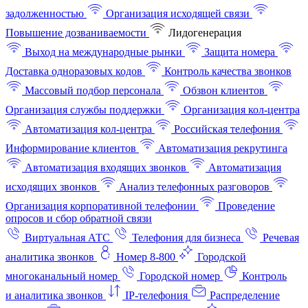
задолженностью
Организация исходящей связи
Повышение дозваниваемости
Лидогенерация
Выход на международные рынки
Защита номера
Доставка одноразовых кодов
Контроль качества звонков
Массовый подбор персонала
Обзвон клиентов
Организация службы поддержки
Организация кол-центра
Автоматизация кол-центра
Российская телефония
Информирование клиентов
Автоматизация рекрутинга
Автоматизация входящих звонков
Автоматизация
исходящих звонков
Анализ телефонных разговоров
Организация корпоративной телефонии
Проведение
опросов и сбор обратной связи
Виртуальная АТС
Телефония для бизнеса
Речевая
аналитика звонков
Номер 8-800
Городской
многоканальный номер
Городской номер
Контроль
и аналитика звонков
IP-телефония
Распределение