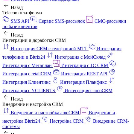
Назад
Telecom платформа
SMS API
Сервис SMS-рассылок
СМС-рассылки
по базе клиентов
Назад
Интеграции и доработки CRM
Интеграция CRM с телефонией МТТ
Интеграция
телефонии и Bitrix24
Интеграция с МойСклад
Интеграция с Мегаплан
Интеграция с 1C CRM
Интеграция с retailCRM
Интеграция REST API
Интеграция Клиентикс
Интеграция Планфикс
Интеграция с YCLIENTS
Интеграция с amoCRM
Назад
Внедрение и настройка CRM
Внедрение и настройка amoCRM
Внедрение и
настройка Bitrix24
Настройка CRM
Внедрение CRM-
системы