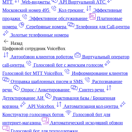
МТТ
Web-виджеты
API Виртуальной АТС
Московский номер 495
Кол-трекинг
Эффективные
продажи
Эффективное обслуживание
Платиновые
номера
Серебряные номера
Телефония для Call-центра
Золотые телефонные номера
Назад
Цифровой сотрудник VoiceBox
Автообзвон клиентов роботом
Виртуальный оператор
call-центра
Голосовой бот с женским голосом
Голосовой бот МТТ VoiceBox
Информирование клиентов
Отправка шаблонных писем и SMS
Распознавание
речи
Опрос / Анкетирование
Синтез речи
Детектирование АИ
Реактивация базы / Брошенная
корзина
API Voicebox
Автоматизация кол‑центра
Конструктор голосовых ботов
Голосовой бот для
интернет‑магазина
Автоматический исходящий обзвон
Голосовой бот для техподдержки