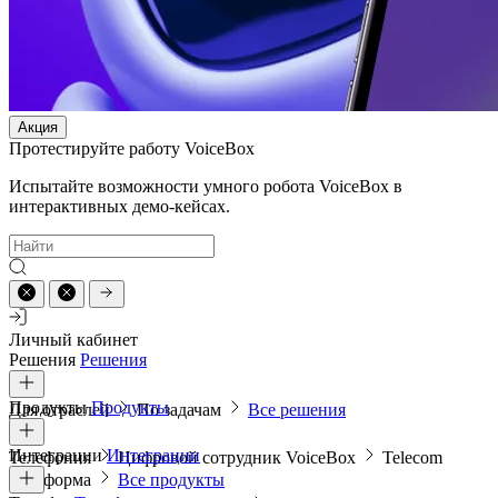
Акция
Протестируйте работу VoiceBox
Испытайте возможности умного робота VoiceBox в
интерактивных демо-кейсах.
Личный кабинет
Решения
Решения
Продукты
Продукты
Для отраслей
По задачам
Все решения
Интеграции
Интеграции
Телефония
Цифровой сотрудник VoiceBox
Telecom
платформа
Все продукты