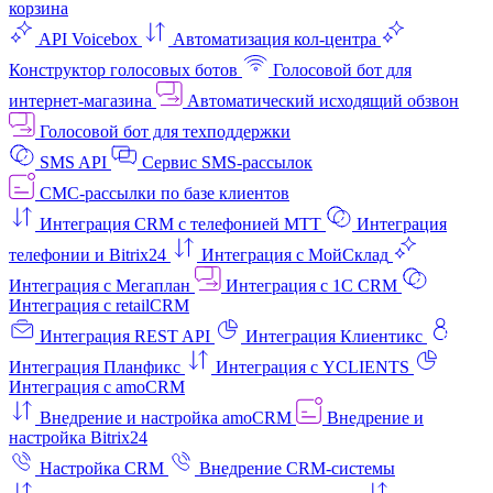
корзина
API Voicebox
Автоматизация кол‑центра
Конструктор голосовых ботов
Голосовой бот для
интернет‑магазина
Автоматический исходящий обзвон
Голосовой бот для техподдержки
SMS API
Сервис SMS-рассылок
СМС-рассылки по базе клиентов
Интеграция CRM с телефонией МТТ
Интеграция
телефонии и Bitrix24
Интеграция с МойСклад
Интеграция с Мегаплан
Интеграция с 1C CRM
Интеграция с retailCRM
Интеграция REST API
Интеграция Клиентикс
Интеграция Планфикс
Интеграция с YCLIENTS
Интеграция с amoCRM
Внедрение и настройка amoCRM
Внедрение и
настройка Bitrix24
Настройка CRM
Внедрение CRM-системы