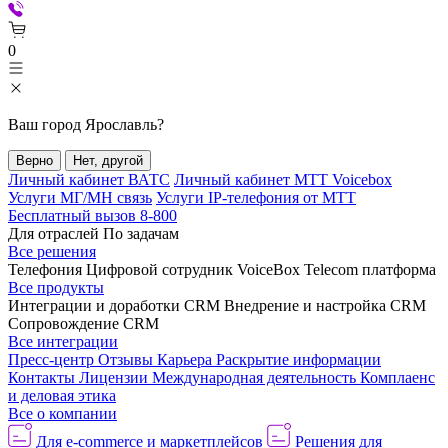
0
Ваш город
Ярославль
?
Верно
Нет, другой
Личный кабинет ВАТС
Личный кабинет МТТ Voicebox
Услуги МГ/МН связь
Услуги IP-телефония от МТТ
Бесплатный вызов 8-800
Для отраслей
По задачам
Все решения
Телефония
Цифровой сотрудник VoiceBox
Telecom платформа
Все продукты
Интеграции и доработки CRM
Внедрение и настройка CRM
Сопровождение CRM
Все интеграции
Пресс-центр
Отзывы
Карьера
Раскрытие информации
Контакты
Лицензии
Международная деятельность
Комплаенс
и деловая этика
Все о компании
Для e-commerce и маркетплейсов
Решения для