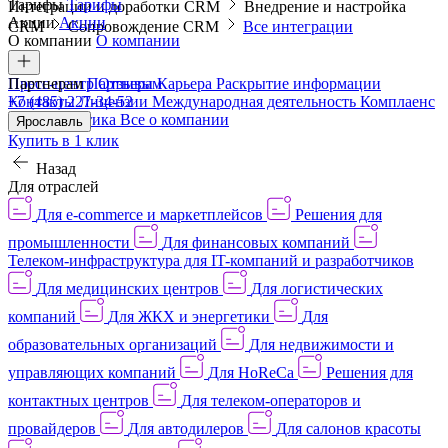
Тарифы
Тарифы
Интеграции и доработки CRM
Внедрение и настройка
Акции
Акции
CRM
Сопровождение CRM
Все интеграции
О компании
О компании
Пресс-центр
Партнерам
Партнерам
Отзывы
Карьера
Раскрытие информации
Контакты
+7 (485) 227-34-52
Лицензии
Международная деятельность
Комплаенс
и деловая этика
Все о компании
Ярославль
Купить в 1 клик
Назад
Для отраслей
Для e-commerce и маркетплейсов
Решения для
промышленности
Для финансовых компаний
Телеком-инфраструктура для IT-компаний и разработчиков
Для медицинских центров
Для логистических
компаний
Для ЖКХ и энергетики
Для
образовательных организаций
Для недвижимости и
управляющих компаний
Для HoReCa
Решения для
контактных центров
Для телеком-операторов и
провайдеров
Для автодилеров
Для салонов красоты