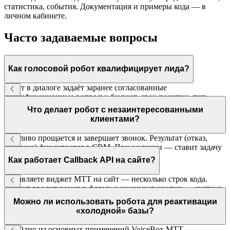
статистика, события. Документация и примеры кода — в
личном кабинете.
Часто задаваемые вопросы
Как голосовой робот квалифицирует лида?
Робот в диалоге задаёт заранее согласованные
квалификационные вопросы: бюджет, срок покупки, тип
объекта, регион и т.д. Ответы фиксируются и вместе с
Что делает робот с незаинтересованными
контактом передаются менеджеру в CRM.
клиентами?
Вежливо прощается и завершает звонок. Результат (отказ,
причина) фиксируется в CRM. При желании — ставит задачу
перезвонить через заданный интервал.
Как работает Callback API на сайте?
Добавляете виджет МТТ на сайт — несколько строк кода.
Клиент вводит номер в форму и нажимает кнопку — система
соединяет его с первым свободным менеджером за 5–20
Можно ли использовать робота для реактивации
секунд.
«холодной» базы?
Да. Одно из основных применений VoiceBox МТТ —