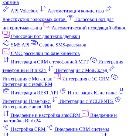
корзина
API Voicebox
Автоматизация кол‑центра
Конструктор голосовых ботов
Голосовой бот для
интернет‑магазина
Автоматический исходящий обзвон
Голосовой бот для техподдержки
SMS API
Сервис SMS-рассылок
СМС-рассылки по базе клиентов
Интеграция CRM с телефонией МТТ
Интеграция
телефонии и Bitrix24
Интеграция с МойСклад
Интеграция с Мегаплан
Интеграция с 1C CRM
Интеграция с retailCRM
Интеграция REST API
Интеграция Клиентикс
Интеграция Планфикс
Интеграция с YCLIENTS
Интеграция с amoCRM
Внедрение и настройка amoCRM
Внедрение и
настройка Bitrix24
Настройка CRM
Внедрение CRM-системы