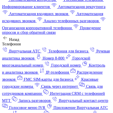
Информирование клиентов
Автоматизация рекрутинга
Автоматизация входящих звонков
Автоматизация
исходящих звонков
Анализ телефонных разговоров
Организация корпоративной телефонии
Проведение
опросов и сбор обратной связи
Назад
Телефония
Виртуальная АТС
Телефония для бизнеса
Речевая
аналитика звонков
Номер 8-800
Городской
многоканальный номер
Городской номер
Контроль
и аналитика звонков
IP-телефония
Распределение
звонков
FMC SIM-карты для бизнеса
Красивые
городские номера
Связь через интернет
Связь для
сотрудников компании
Интеграция CRM с телефонией
МТТ
Запись разговоров
Виртуальный контакт‑центр
Голосовое меню IVR
Приложение Виртуальная АТС