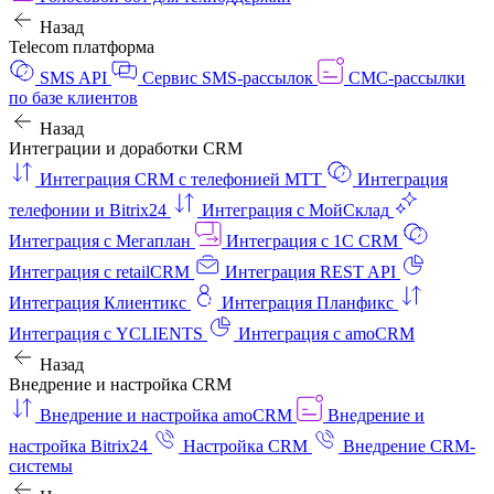
Назад
Telecom платформа
SMS API
Сервис SMS-рассылок
СМС-рассылки
по базе клиентов
Назад
Интеграции и доработки CRM
Интеграция CRM с телефонией МТТ
Интеграция
телефонии и Bitrix24
Интеграция с МойСклад
Интеграция с Мегаплан
Интеграция с 1C CRM
Интеграция с retailCRM
Интеграция REST API
Интеграция Клиентикс
Интеграция Планфикс
Интеграция с YCLIENTS
Интеграция с amoCRM
Назад
Внедрение и настройка CRM
Внедрение и настройка amoCRM
Внедрение и
настройка Bitrix24
Настройка CRM
Внедрение CRM-
системы