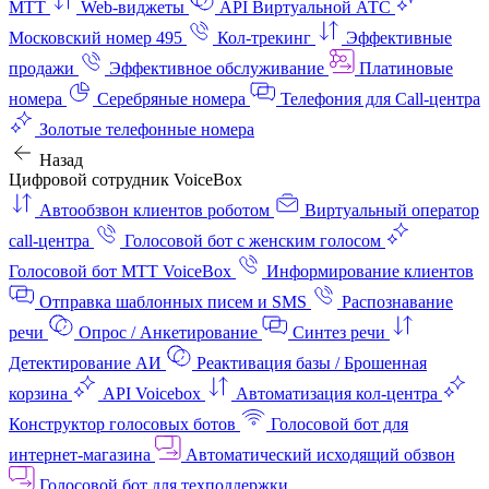
МТТ
Web-виджеты
API Виртуальной АТС
Московский номер 495
Кол-трекинг
Эффективные
продажи
Эффективное обслуживание
Платиновые
номера
Серебряные номера
Телефония для Call-центра
Золотые телефонные номера
Назад
Цифровой сотрудник VoiceBox
Автообзвон клиентов роботом
Виртуальный оператор
call-центра
Голосовой бот с женским голосом
Голосовой бот МТТ VoiceBox
Информирование клиентов
Отправка шаблонных писем и SMS
Распознавание
речи
Опрос / Анкетирование
Синтез речи
Детектирование АИ
Реактивация базы / Брошенная
корзина
API Voicebox
Автоматизация кол‑центра
Конструктор голосовых ботов
Голосовой бот для
интернет‑магазина
Автоматический исходящий обзвон
Голосовой бот для техподдержки