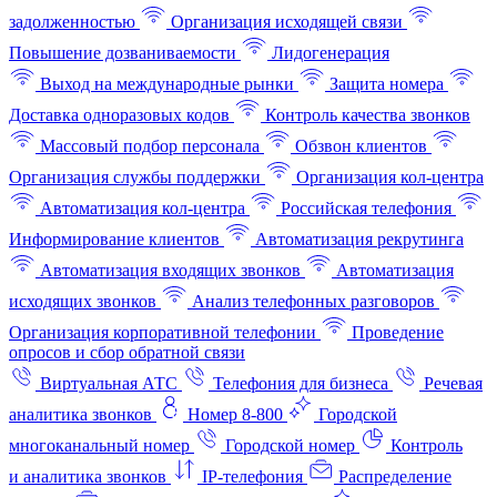
задолженностью
Организация исходящей связи
Повышение дозваниваемости
Лидогенерация
Выход на международные рынки
Защита номера
Доставка одноразовых кодов
Контроль качества звонков
Массовый подбор персонала
Обзвон клиентов
Организация службы поддержки
Организация кол-центра
Автоматизация кол-центра
Российская телефония
Информирование клиентов
Автоматизация рекрутинга
Автоматизация входящих звонков
Автоматизация
исходящих звонков
Анализ телефонных разговоров
Организация корпоративной телефонии
Проведение
опросов и сбор обратной связи
Виртуальная АТС
Телефония для бизнеса
Речевая
аналитика звонков
Номер 8-800
Городской
многоканальный номер
Городской номер
Контроль
и аналитика звонков
IP-телефония
Распределение