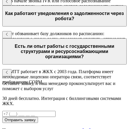
Да. В начале звонка IVR или голосовое распознавание
определяет тему — показания, авария, задолженность, заявка
на мастера. Каждый сценарий настраивается отдельно.
Как работают уведомления о задолженности через
робота?
Робот обзванивает базу должников по расписанию:
информирует о сумме долга, предлагает оплатить, отправляет
SMS с реквизитами при согласии. Все реакции фиксируются в
Есть ли опыт работы с государственными
отчёте.
структурами и ресурсоснабжающими
организациями?
Да. МТТ работает в ЖКХ с 2003 года. Платформа имеет
необходимые лицензии оператора связи, соответствует
требованиям СОРМ.
Оставьте заявку, и наш менеджер проконсультирует вас и
поможет с выбором услуг
30 дней бесплатно. Интеграция с биллинговыми системами
ЖКХ.
Отправить заявку