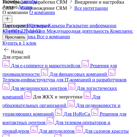
Тарифы
Тарифы
Интеграции и доработки CRM
Внедрение и настройка
Акции
Акции
CRM
Сопровождение CRM
Все интеграции
О компании
О компании
Пресс-центр
Партнерам
Партнерам
Отзывы
Карьера
Раскрытие информации
Контакты
+7 (485) 227-34-52
Лицензии
Международная деятельность
Комплаенс
и деловая этика
Все о компании
Ярославль
Купить в 1 клик
Назад
Для отраслей
Для e-commerce и маркетплейсов
Решения для
промышленности
Для финансовых компаний
Телеком-инфраструктура для IT-компаний и разработчиков
Для медицинских центров
Для логистических
компаний
Для ЖКХ и энергетики
Для
образовательных организаций
Для недвижимости и
управляющих компаний
Для HoReCa
Решения для
контактных центров
Для телеком-операторов и
провайдеров
Для автодилеров
Для салонов красоты