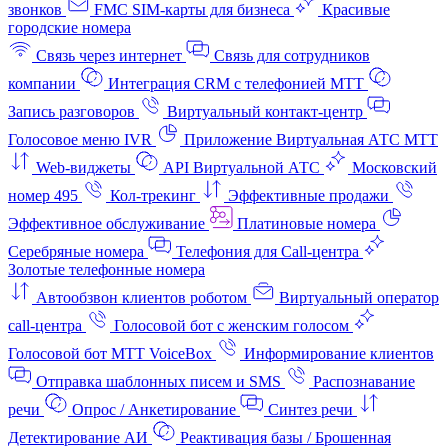
звонков
FMC SIM-карты для бизнеса
Красивые
городские номера
Связь через интернет
Связь для сотрудников
компании
Интеграция CRM с телефонией МТТ
Запись разговоров
Виртуальный контакт‑центр
Голосовое меню IVR
Приложение Виртуальная АТС МТТ
Web-виджеты
API Виртуальной АТС
Московский
номер 495
Кол-трекинг
Эффективные продажи
Эффективное обслуживание
Платиновые номера
Серебряные номера
Телефония для Call-центра
Золотые телефонные номера
Автообзвон клиентов роботом
Виртуальный оператор
call-центра
Голосовой бот с женским голосом
Голосовой бот МТТ VoiceBox
Информирование клиентов
Отправка шаблонных писем и SMS
Распознавание
речи
Опрос / Анкетирование
Синтез речи
Детектирование АИ
Реактивация базы / Брошенная