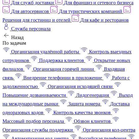
Для служб доставки
Для франшиз и сетевого бизнеса
Для автосервисов
Для туристических компаний
Решения для гостиниц и отелей
Для кафе и ресторанов
Служба персонала
Назад
По задачам
Организация удалённой работы
Контроль выездных
сотрудников
Поддержка клиентов
Открытие новых
филиалов
Организация горячей линии
Входящая
связь
Внедрение телефонии в приложение
Работа с
задолженностью
Организация исходящей связи
Повышение дозваниваемости
Лидогенерация
Выход
на международные рынки
Защита номера
Доставка
одноразовых кодов
Контроль качества звонков
Массовый подбор персонала
Обзвон клиентов
Организация службы поддержки
Организация кол-центра
Автоматизация кол-центра
Российская телефония