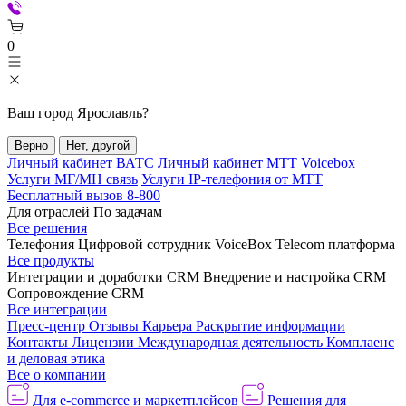
0
Ваш город
Ярославль
?
Верно
Нет, другой
Личный кабинет ВАТС
Личный кабинет МТТ Voicebox
Услуги МГ/МН связь
Услуги IP-телефония от МТТ
Бесплатный вызов 8-800
Для отраслей
По задачам
Все решения
Телефония
Цифровой сотрудник VoiceBox
Telecom платформа
Все продукты
Интеграции и доработки CRM
Внедрение и настройка CRM
Сопровождение CRM
Все интеграции
Пресс-центр
Отзывы
Карьера
Раскрытие информации
Контакты
Лицензии
Международная деятельность
Комплаенс
и деловая этика
Все о компании
Для e-commerce и маркетплейсов
Решения для