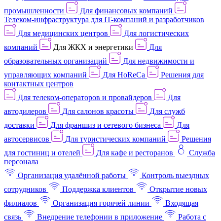
промышленности
Для финансовых компаний
Телеком-инфраструктура для IT-компаний и разработчиков
Для медицинских центров
Для логистических
компаний
Для ЖКХ и энергетики
Для
образовательных организаций
Для недвижимости и
управляющих компаний
Для HoReCa
Решения для
контактных центров
Для телеком-операторов и провайдеров
Для
автодилеров
Для салонов красоты
Для служб
доставки
Для франшиз и сетевого бизнеса
Для
автосервисов
Для туристических компаний
Решения
для гостиниц и отелей
Для кафе и ресторанов
Служба
персонала
Организация удалённой работы
Контроль выездных
сотрудников
Поддержка клиентов
Открытие новых
филиалов
Организация горячей линии
Входящая
связь
Внедрение телефонии в приложение
Работа с