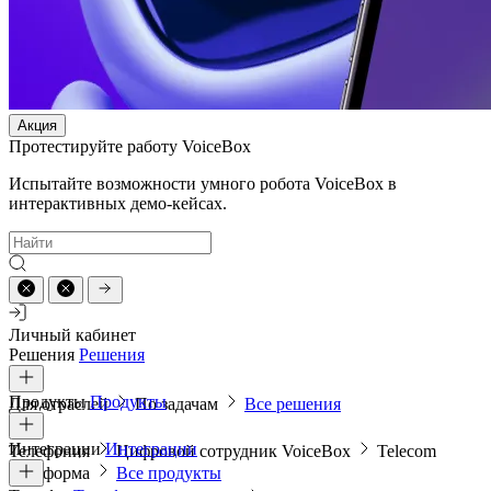
Акция
Протестируйте работу VoiceBox
Испытайте возможности умного робота VoiceBox в
интерактивных демо-кейсах.
Личный кабинет
Решения
Решения
Продукты
Продукты
Для отраслей
По задачам
Все решения
Интеграции
Интеграции
Телефония
Цифровой сотрудник VoiceBox
Telecom
платформа
Все продукты