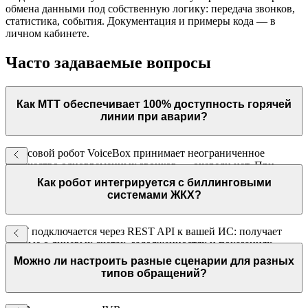
обмена данными под собственную логику: передача звонков,
статистика, события. Документация и примеры кода — в
личном кабинете.
Часто задаваемые вопросы
Как МТТ обеспечивает 100% доступность горячей
линии при аварии?
Голосовой робот VoiceBox принимает неограниченное
количество одновременных звонков — очереди нет. При
аварии все заявки принимаются мгновенно, данные
Как робот интегрируется с биллинговыми
фиксируются в CRM для диспетчера.
системами ЖКХ?
МТТ подключается через REST API к вашей ИС: получает
данные о лицевых счетах, задолженностях и показаниях,
передаёт обновлённые данные после диалога с абонентом.
Можно ли настроить разные сценарии для разных
типов обращений?