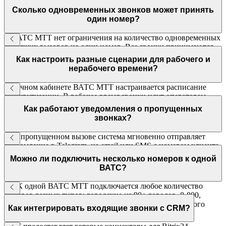
Сколько одновременных звонков может принять
один номер?
В ВАТС МТТ нет ограничения на количество одновременных
входящих вызовов на один номер. Все звонки принимаются
параллельно — клиент никогда не услышит сигнал «занято».
Как настроить разные сценарии для рабочего и
нерабочего времени?
В личном кабинете ВАТС МТТ настраивается расписание
маршрутизации. В рабочее время звонки идут операторам,
ночью и в выходные — на голосового робота или
Как работают уведомления о пропущенных
автоответчик с возможностью оставить заявку.
звонках?
При пропущенном вызове система мгновенно отправляет
уведомление в Telegram, на email или SMS с номером клиента,
временем звонка и названием отдела. Руководитель может
Можно ли подключить несколько номеров к одной
перезвонить в один клик.
ВАТС?
Да. К одной ВАТС МТТ подключается любое количество
номеров разных типов: городские из 90+ городов, 8-800,
мобильные, красивые. Все звонки управляются из одного
Как интегрировать входящие звонки с CRM?
личного кабинета.