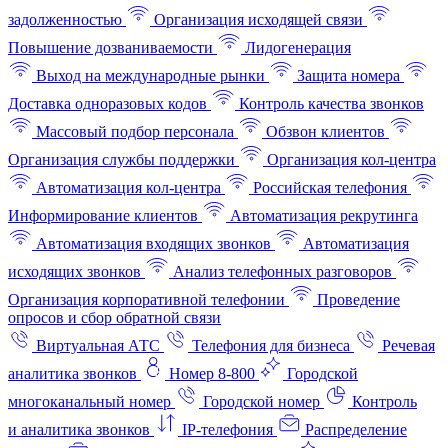
задолженностью
Организация исходящей связи
Повышение дозваниваемости
Лидогенерация
Выход на международные рынки
Защита номера
Доставка одноразовых кодов
Контроль качества звонков
Массовый подбор персонала
Обзвон клиентов
Организация службы поддержки
Организация кол-центра
Автоматизация кол-центра
Российская телефония
Информирование клиентов
Автоматизация рекрутинга
Автоматизация входящих звонков
Автоматизация
исходящих звонков
Анализ телефонных разговоров
Организация корпоративной телефонии
Проведение
опросов и сбор обратной связи
Виртуальная АТС
Телефония для бизнеса
Речевая
аналитика звонков
Номер 8-800
Городской
многоканальный номер
Городской номер
Контроль
и аналитика звонков
IP-телефония
Распределение