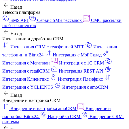
Назад
Telecom платформа
SMS API
Сервис SMS-рассылок
СМС-рассылки
по базе клиентов
Назад
Интеграции и доработки CRM
Интеграция CRM с телефонией МТТ
Интеграция
телефонии и Bitrix24
Интеграция с МойСклад
Интеграция с Мегаплан
Интеграция с 1C CRM
Интеграция с retailCRM
Интеграция REST API
Интеграция Клиентикс
Интеграция Планфикс
Интеграция с YCLIENTS
Интеграция с amoCRM
Назад
Внедрение и настройка CRM
Внедрение и настройка amoCRM
Внедрение и
настройка Bitrix24
Настройка CRM
Внедрение CRM-
системы