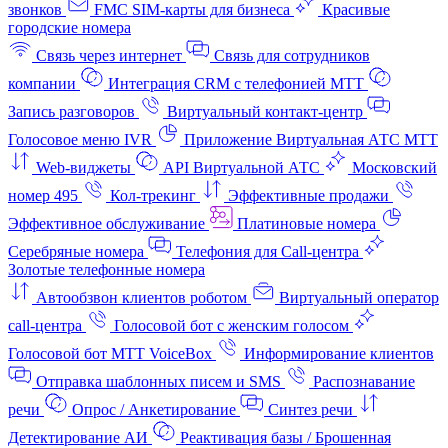
звонков
FMC SIM-карты для бизнеса
Красивые
городские номера
Связь через интернет
Связь для сотрудников
компании
Интеграция CRM с телефонией МТТ
Запись разговоров
Виртуальный контакт‑центр
Голосовое меню IVR
Приложение Виртуальная АТС МТТ
Web-виджеты
API Виртуальной АТС
Московский
номер 495
Кол-трекинг
Эффективные продажи
Эффективное обслуживание
Платиновые номера
Серебряные номера
Телефония для Call-центра
Золотые телефонные номера
Автообзвон клиентов роботом
Виртуальный оператор
call-центра
Голосовой бот с женским голосом
Голосовой бот МТТ VoiceBox
Информирование клиентов
Отправка шаблонных писем и SMS
Распознавание
речи
Опрос / Анкетирование
Синтез речи
Детектирование АИ
Реактивация базы / Брошенная