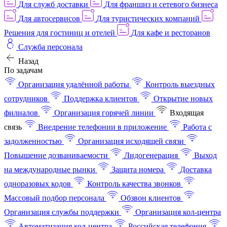
Для служб доставки
Для франшиз и сетевого бизнеса
Для автосервисов
Для туристических компаний
Решения для гостиниц и отелей
Для кафе и ресторанов
Служба персонала
Назад
По задачам
Организация удалённой работы
Контроль выездных
сотрудников
Поддержка клиентов
Открытие новых
филиалов
Организация горячей линии
Входящая
связь
Внедрение телефонии в приложение
Работа с
задолженностью
Организация исходящей связи
Повышение дозваниваемости
Лидогенерация
Выход
на международные рынки
Защита номера
Доставка
одноразовых кодов
Контроль качества звонков
Массовый подбор персонала
Обзвон клиентов
Организация службы поддержки
Организация кол-центра
Автоматизация кол-центра
Российская телефония