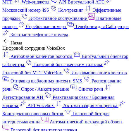
МТТ
Web-виджеты
API Виртуальной АТС
Московский номер 495
Кол-трекинг
Эффективные
продажи
Эффективное обслуживание
Платиновые
номера
Серебряные номера
Телефония для Call-центра
Золотые телефонные номера
Назад
Цифровой сотрудник VoiceBox
Автообзвон клиентов роботом
Виртуальный оператор
call-центра
Голосовой бот с женским голосом
Голосовой бот МТТ VoiceBox
Информирование клиентов
Отправка шаблонных писем и SMS
Распознавание
речи
Опрос / Анкетирование
Синтез речи
Детектирование АИ
Реактивация базы / Брошенная
корзина
API Voicebox
Автоматизация кол‑центра
Конструктор голосовых ботов
Голосовой бот для
интернет‑магазина
Автоматический исходящий обзвон
Голосовой бот для техподдержки