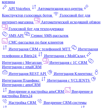
корзина
API Voicebox
Автоматизация кол‑центра
Конструктор голосовых ботов
Голосовой бот для
интернет‑магазина
Автоматический исходящий обзвон
Голосовой бот для техподдержки
SMS API
Сервис SMS-рассылок
СМС-рассылки по базе клиентов
Интеграция CRM с телефонией МТТ
Интеграция
телефонии и Bitrix24
Интеграция с МойСклад
Интеграция с Мегаплан
Интеграция с 1C CRM
Интеграция с retailCRM
Интеграция REST API
Интеграция Клиентикс
Интеграция Планфикс
Интеграция с YCLIENTS
Интеграция с amoCRM
Внедрение и настройка amoCRM
Внедрение и
настройка Bitrix24
Настройка CRM
Внедрение CRM-системы