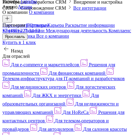
Тарифы
Тарифы
Интеграции и доработки CRM
Внедрение и настройка
Акции
Акции
CRM
Сопровождение CRM
Все интеграции
О компании
О компании
Пресс-центр
Партнерам
Партнерам
Отзывы
Карьера
Раскрытие информации
Контакты
+7 (485) 227-34-52
Лицензии
Международная деятельность
Комплаенс
и деловая этика
Все о компании
Ярославль
Купить в 1 клик
Назад
Для отраслей
Для e-commerce и маркетплейсов
Решения для
промышленности
Для финансовых компаний
Телеком-инфраструктура для IT-компаний и разработчиков
Для медицинских центров
Для логистических
компаний
Для ЖКХ и энергетики
Для
образовательных организаций
Для недвижимости и
управляющих компаний
Для HoReCa
Решения для
контактных центров
Для телеком-операторов и
провайдеров
Для автодилеров
Для салонов красоты