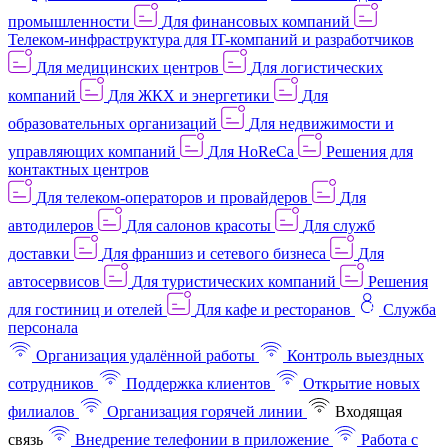
промышленности
Для финансовых компаний
Телеком-инфраструктура для IT-компаний и разработчиков
Для медицинских центров
Для логистических
компаний
Для ЖКХ и энергетики
Для
образовательных организаций
Для недвижимости и
управляющих компаний
Для HoReCa
Решения для
контактных центров
Для телеком-операторов и провайдеров
Для
автодилеров
Для салонов красоты
Для служб
доставки
Для франшиз и сетевого бизнеса
Для
автосервисов
Для туристических компаний
Решения
для гостиниц и отелей
Для кафе и ресторанов
Служба
персонала
Организация удалённой работы
Контроль выездных
сотрудников
Поддержка клиентов
Открытие новых
филиалов
Организация горячей линии
Входящая
связь
Внедрение телефонии в приложение
Работа с