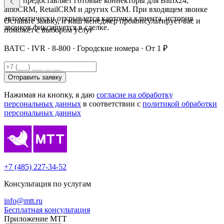
МТТ предоставляет готовые коннекторы для Bitrix24,
amoCRM, RetailCRM и других CRM. При входящем звонке
автоматически открывается карточка клиента, история
Оставьте заявку, и наш менеджер проконсультирует вас и
звонков фиксируется в сделке.
поможет с выбором услуг
ВАТС · IVR · 8-800 · Городские номера · От 1 ₽
Отправить заявку
Нажимая на кнопку, я даю
согласие на обработку
персональных данных
в соответствии с
политикой обработки
персональных данных
+7 (485) 227-34-52
Консультация по услугам
info@mtt.ru
Бесплатная консультация
Приложение МТТ