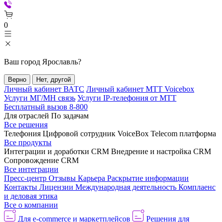
0
Ваш город
Ярославль
?
Верно
Нет, другой
Личный кабинет ВАТС
Личный кабинет МТТ Voicebox
Услуги МГ/МН связь
Услуги IP-телефония от МТТ
Бесплатный вызов 8-800
Для отраслей
По задачам
Все решения
Телефония
Цифровой сотрудник VoiceBox
Telecom платформа
Все продукты
Интеграции и доработки CRM
Внедрение и настройка CRM
Сопровождение CRM
Все интеграции
Пресс-центр
Отзывы
Карьера
Раскрытие информации
Контакты
Лицензии
Международная деятельность
Комплаенс
и деловая этика
Все о компании
Для e-commerce и маркетплейсов
Решения для