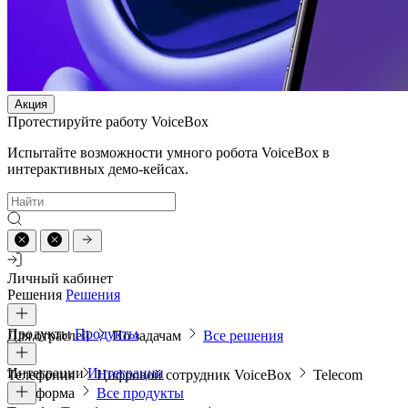
Акция
Протестируйте работу VoiceBox
Испытайте возможности умного робота VoiceBox в
интерактивных демо-кейсах.
Личный кабинет
Решения
Решения
Продукты
Продукты
Для отраслей
По задачам
Все решения
Интеграции
Интеграции
Телефония
Цифровой сотрудник VoiceBox
Telecom
платформа
Все продукты