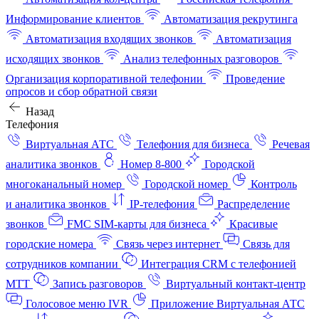
Информирование клиентов
Автоматизация рекрутинга
Автоматизация входящих звонков
Автоматизация
исходящих звонков
Анализ телефонных разговоров
Организация корпоративной телефонии
Проведение
опросов и сбор обратной связи
Назад
Телефония
Виртуальная АТС
Телефония для бизнеса
Речевая
аналитика звонков
Номер 8-800
Городской
многоканальный номер
Городской номер
Контроль
и аналитика звонков
IP-телефония
Распределение
звонков
FMC SIM-карты для бизнеса
Красивые
городские номера
Связь через интернет
Связь для
сотрудников компании
Интеграция CRM с телефонией
МТТ
Запись разговоров
Виртуальный контакт‑центр
Голосовое меню IVR
Приложение Виртуальная АТС