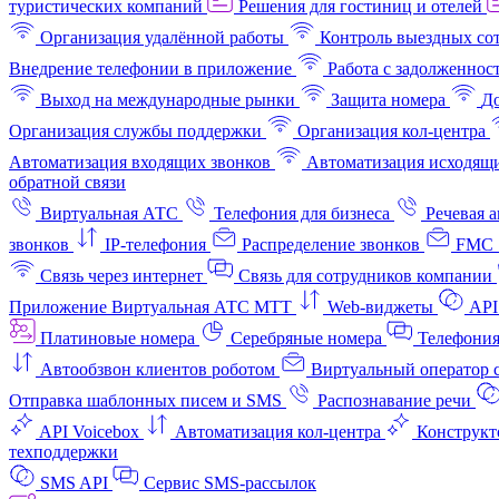
туристических компаний
Решения для гостиниц и отелей
Организация удалённой работы
Контроль выездных со
Внедрение телефонии в приложение
Работа с задолженнос
Выход на международные рынки
Защита номера
До
Организация службы поддержки
Организация кол-центра
Автоматизация входящих звонков
Автоматизация исходящи
обратной связи
Виртуальная АТС
Телефония для бизнеса
Речевая 
звонков
IP-телефония
Распределение звонков
FMC 
Связь через интернет
Связь для сотрудников компании
Приложение Виртуальная АТС МТТ
Web-виджеты
API
Платиновые номера
Серебряные номера
Телефония
Автообзвон клиентов роботом
Виртуальный оператор c
Отправка шаблонных писем и SMS
Распознавание речи
API Voicebox
Автоматизация кол‑центра
Конструкт
техподдержки
SMS API
Сервис SMS-рассылок