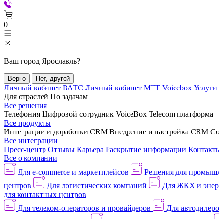
0
Ваш город
Ярославль
?
Верно
Нет, другой
Личный кабинет ВАТС
Личный кабинет МТТ Voicebox
Услуги
Для отраслей
По задачам
Все решения
Телефония
Цифровой сотрудник VoiceBox
Telecom платформа
Все продукты
Интеграции и доработки CRM
Внедрение и настройка CRM
Со
Все интеграции
Пресс-центр
Отзывы
Карьера
Раскрытие информации
Контакт
Все о компании
Для e-commerce и маркетплейсов
Решения для промыш
центров
Для логистических компаний
Для ЖКХ и энер
для контактных центров
Для телеком-операторов и провайдеров
Для автодилер