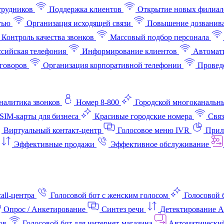
трудников
Поддержка клиентов
Открытие новых филиал
тью
Организация исходящей связи
Повышение дозванив
Контроль качества звонков
Массовый подбор персонала
ссийская телефония
Информирование клиентов
Автомат
говоров
Организация корпоративной телефонии
Проведе
аналитика звонков
Номер 8-800
Городской многоканальн
SIM-карты для бизнеса
Красивые городские номера
Связ
Виртуальный контакт‑центр
Голосовое меню IVR
Прил
Эффективные продажи
Эффективное обслуживание
all-центра
Голосовой бот с женским голосом
Голосовой 
Опрос / Анкетирование
Синтез речи
Детектирование 
ов
Голосовой бот для интернет‑магазина
Автоматически