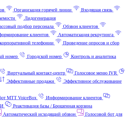
ов
Организация горячей линии
Входящая связь
аемости
Лидогенерация
ссовый подбор персонала
Обзвон клиентов
ормирование клиентов
Автоматизация рекрутинга
корпоративной телефонии
Проведение опросов и сбор
ый номер
Городской номер
Контроль и аналитика
Виртуальный контакт‑центр
Голосовое меню IVR
Эффективные продажи
Эффективное обслуживание
бот МТТ VoiceBox
Информирование клиентов
АИ
Реактивация базы / Брошенная корзина
Автоматический исходящий обзвон
Голосовой бот для