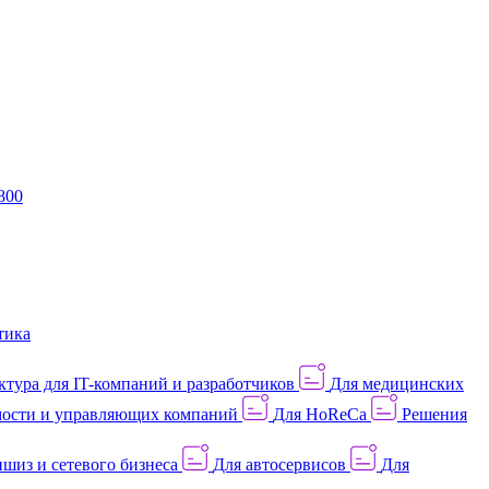
800
тика
тура для IT-компаний и разработчиков
Для медицинских
ости и управляющих компаний
Для HoReCa
Решения
шиз и сетевого бизнеса
Для автосервисов
Для