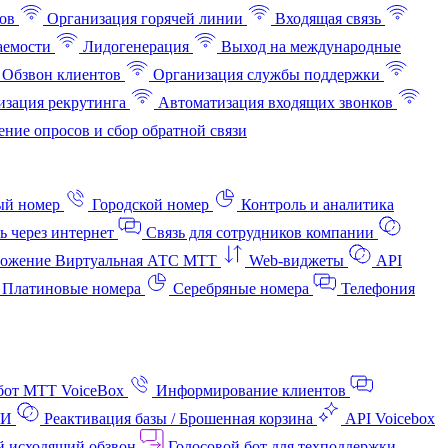
ов
Организация горячей линии
Входящая связь
аемости
Лидогенерация
Выход на международные
Обзвон клиентов
Организация службы поддержки
изация рекрутинга
Автоматизация входящих звонков
ние опросов и сбор обратной связи
ый номер
Городской номер
Контроль и аналитика
ь через интернет
Связь для сотрудников компании
ожение Виртуальная АТС МТТ
Web-виджеты
API
Платиновые номера
Серебряные номера
Телефония
бот МТТ VoiceBox
Информирование клиентов
АИ
Реактивация базы / Брошенная корзина
API Voicebox
й исходящий обзвон
Голосовой бот для техподдержки