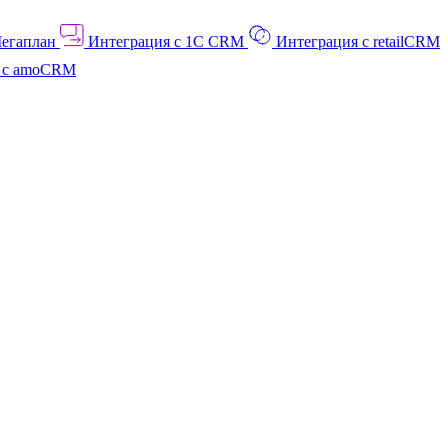
Мегаплан
Интеграция с 1C CRM
Интеграция с retailCRM
я с amoCRM