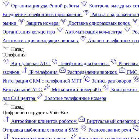
Организация удалённой работы
Контроль выездных со
Внедрение телефонии в приложение
Работа с задолженнос
рынки
Защита номера
Доставка одноразовых кодов
Организация кол-центра
Автоматизация кол-центра
Ро
Автоматизация исходящих звонков
Анализ телефонных раз
Назад
Телефония
Виртуальная АТС
Телефония для бизнеса
Речевая 
звонков
IP-телефония
Распределение звонков
FMC 
Интеграция CRM с телефонией МТТ
Запись разговоров
Виртуальной АТС
Московский номер 495
Кол-трекинг
для Call-центра
Золотые телефонные номера
Назад
Цифровой сотрудник VoiceBox
Автообзвон клиентов роботом
Виртуальный оператор c
Отправка шаблонных писем и SMS
Распознавание речи
Автоматизация кол‑центра
Конструктор голосовых бот