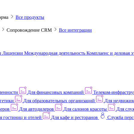
орма
Все продукты
M
Сопровождение CRM
Все интеграции
ы
Лицензии
Международная деятельность
Комплаенс и деловая 
ленности
Для финансовых компаний
Телеком-инфраструк
гетики
Для образовательных организаций
Для недвижим
деров
Для автодилеров
Для салонов красоты
Для слу
я гостиниц и отелей
Для кафе и ресторанов
Служба перс