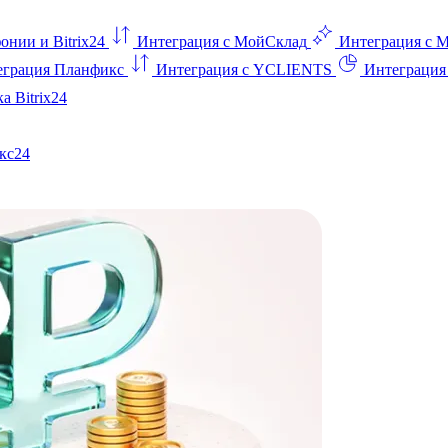
онии и Bitrix24
Интеграция с МойСклад
Интеграция с 
еграция Планфикс
Интеграция с YCLIENTS
Интеграци
а Bitrix24
кс24