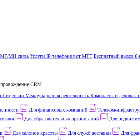
 МГ/МН связь
Услуги IP-телефония от МТТ
Бесплатный вызов 8-
провождение CRM
ы
Лицензии
Международная деятельность
Комплаенс и деловая э
ленности
Для финансовых компаний
Телеком-инфраструк
гетики
Для образовательных организаций
Для недвижим
ов
Для салонов красоты
Для служб доставки
Для фран