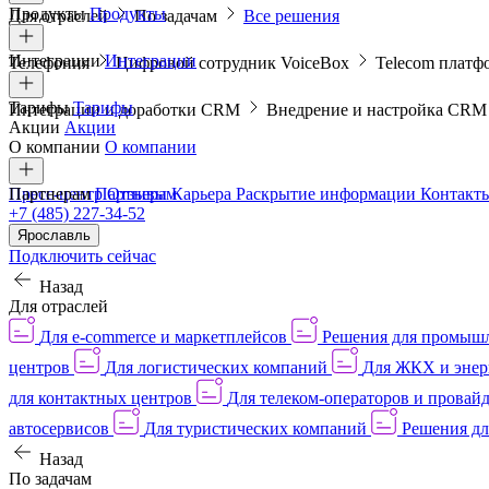
Продукты
Продукты
Для отраслей
По задачам
Все решения
Интеграции
Интеграции
Телефония
Цифровой сотрудник VoiceBox
Telecom платф
Тарифы
Тарифы
Интеграции и доработки CRM
Внедрение и настройка CR
Акции
Акции
О компании
О компании
Пресс-центр
Партнерам
Партнерам
Отзывы
Карьера
Раскрытие информации
Контакт
+7 (485) 227-34-52
Ярославль
Подключить сейчас
Назад
Для отраслей
Для e-commerce и маркетплейсов
Решения для промыш
центров
Для логистических компаний
Для ЖКХ и энер
для контактных центров
Для телеком-операторов и провай
автосервисов
Для туристических компаний
Решения дл
Назад
По задачам