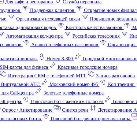
Для кафе и ресторанов
Служба персонала
трудников
Поддержка клиентов
Открытие новых филиал
тью
Организация исходящей связи
Повышение дозванив
ставка одноразовых кодов
Контроль качества звонков
Ма
Автоматизация кол-центра
Российская телефония
Инф
х звонков
Анализ телефонных разговоров
Организация 
аналитика звонков
Номер 8-800
Городской многоканальн
SIM-карты для бизнеса
Красивые городские номера
Интеграция CRM с телефонией МТТ
Запись разговоров
 Виртуальной АТС
Московский номер 495
Кол-трекинг
 для Call-центра
Золотые телефонные номера
all-центра
Голосовой бот с женским голосом
Голосовой 
Опрос / Анкетирование
Синтез речи
Детектирование 
ор голосовых ботов
Голосовой бот для интернет‑магазина