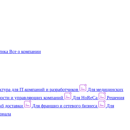
этика
Все о компании
тура для IT-компаний и разработчиков
Для медицинских
ости и управляющих компаний
Для HoReCa
Решения
жб доставки
Для франшиз и сетевого бизнеса
Для
онала