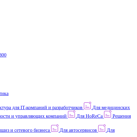
800
тика
тура для IT-компаний и разработчиков
Для медицинских
ости и управляющих компаний
Для HoReCa
Решения
шиз и сетевого бизнеса
Для автосервисов
Для