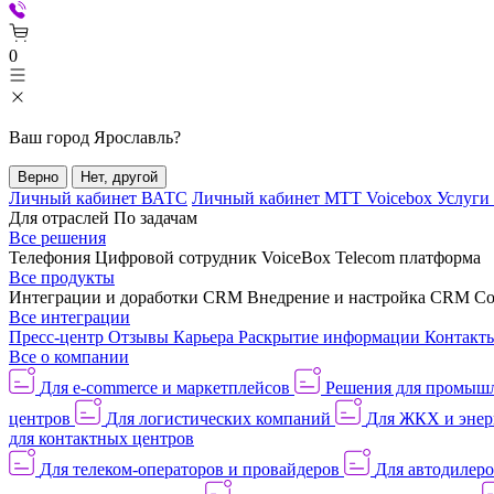
0
Ваш город
Ярославль
?
Верно
Нет, другой
Личный кабинет ВАТС
Личный кабинет МТТ Voicebox
Услуги
Для отраслей
По задачам
Все решения
Телефония
Цифровой сотрудник VoiceBox
Telecom платформа
Все продукты
Интеграции и доработки CRM
Внедрение и настройка CRM
Со
Все интеграции
Пресс-центр
Отзывы
Карьера
Раскрытие информации
Контакт
Все о компании
Для e-commerce и маркетплейсов
Решения для промыш
центров
Для логистических компаний
Для ЖКХ и энер
для контактных центров
Для телеком-операторов и провайдеров
Для автодилер