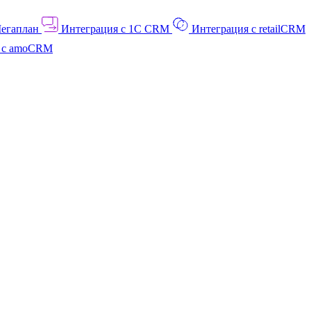
Мегаплан
Интеграция с 1C CRM
Интеграция с retailCRM
я с amoCRM