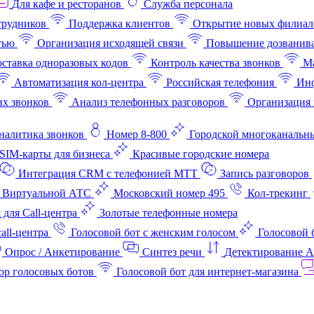
Для кафе и ресторанов
Служба персонала
трудников
Поддержка клиентов
Открытие новых филиал
тью
Организация исходящей связи
Повышение дозванив
ставка одноразовых кодов
Контроль качества звонков
Ма
Автоматизация кол-центра
Российская телефония
Инф
х звонков
Анализ телефонных разговоров
Организация 
аналитика звонков
Номер 8-800
Городской многоканальн
SIM-карты для бизнеса
Красивые городские номера
Интеграция CRM с телефонией МТТ
Запись разговоров
 Виртуальной АТС
Московский номер 495
Кол-трекинг
 для Call-центра
Золотые телефонные номера
all-центра
Голосовой бот с женским голосом
Голосовой 
Опрос / Анкетирование
Синтез речи
Детектирование 
ор голосовых ботов
Голосовой бот для интернет‑магазина