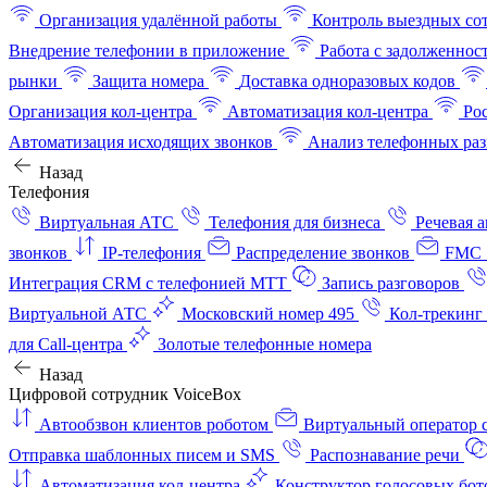
Организация удалённой работы
Контроль выездных со
Внедрение телефонии в приложение
Работа с задолженнос
рынки
Защита номера
Доставка одноразовых кодов
Организация кол-центра
Автоматизация кол-центра
Ро
Автоматизация исходящих звонков
Анализ телефонных раз
Назад
Телефония
Виртуальная АТС
Телефония для бизнеса
Речевая 
звонков
IP-телефония
Распределение звонков
FMC 
Интеграция CRM с телефонией МТТ
Запись разговоров
Виртуальной АТС
Московский номер 495
Кол-трекинг
для Call-центра
Золотые телефонные номера
Назад
Цифровой сотрудник VoiceBox
Автообзвон клиентов роботом
Виртуальный оператор c
Отправка шаблонных писем и SMS
Распознавание речи
Автоматизация кол‑центра
Конструктор голосовых бот