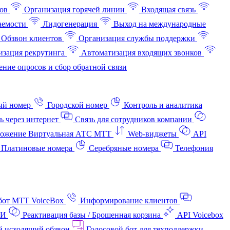
ов
Организация горячей линии
Входящая связь
аемости
Лидогенерация
Выход на международные
Обзвон клиентов
Организация службы поддержки
изация рекрутинга
Автоматизация входящих звонков
ние опросов и сбор обратной связи
ый номер
Городской номер
Контроль и аналитика
ь через интернет
Связь для сотрудников компании
ожение Виртуальная АТС МТТ
Web-виджеты
API
Платиновые номера
Серебряные номера
Телефония
бот МТТ VoiceBox
Информирование клиентов
АИ
Реактивация базы / Брошенная корзина
API Voicebox
й исходящий обзвон
Голосовой бот для техподдержки