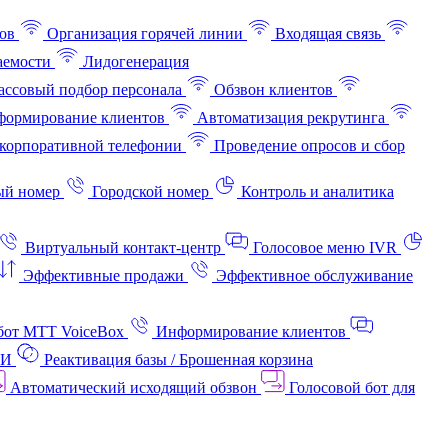
ов
Организация горячей линии
Входящая связь
аемости
Лидогенерация
ссовый подбор персонала
Обзвон клиентов
ормирование клиентов
Автоматизация рекрутинга
корпоративной телефонии
Проведение опросов и сбор
ый номер
Городской номер
Контроль и аналитика
Виртуальный контакт‑центр
Голосовое меню IVR
Эффективные продажи
Эффективное обслуживание
бот МТТ VoiceBox
Информирование клиентов
АИ
Реактивация базы / Брошенная корзина
Автоматический исходящий обзвон
Голосовой бот для