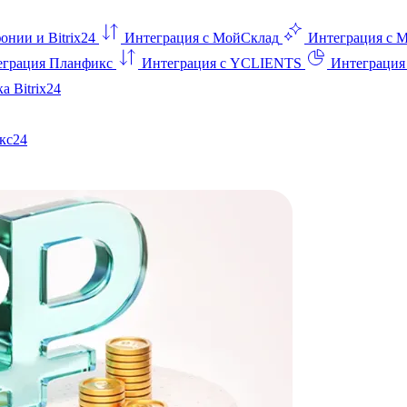
онии и Bitrix24
Интеграция с МойСклад
Интеграция с 
еграция Планфикс
Интеграция с YCLIENTS
Интеграци
а Bitrix24
кс24