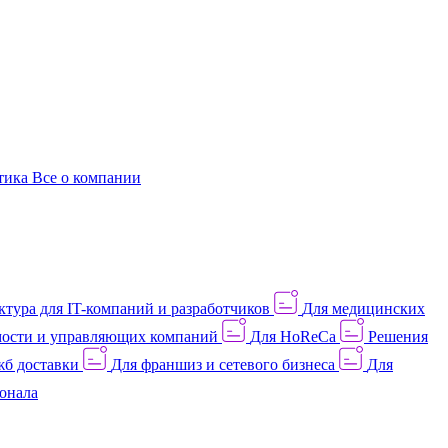
этика
Все о компании
тура для IT-компаний и разработчиков
Для медицинских
ости и управляющих компаний
Для HoReCa
Решения
жб доставки
Для франшиз и сетевого бизнеса
Для
онала