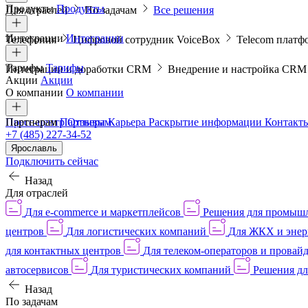
Продукты
Продукты
Для отраслей
По задачам
Все решения
Интеграции
Интеграции
Телефония
Цифровой сотрудник VoiceBox
Telecom платф
Тарифы
Тарифы
Интеграции и доработки CRM
Внедрение и настройка CR
Акции
Акции
О компании
О компании
Пресс-центр
Партнерам
Партнерам
Отзывы
Карьера
Раскрытие информации
Контакт
+7 (485) 227-34-52
Ярославль
Подключить сейчас
Назад
Для отраслей
Для e-commerce и маркетплейсов
Решения для промыш
центров
Для логистических компаний
Для ЖКХ и энер
для контактных центров
Для телеком-операторов и провай
автосервисов
Для туристических компаний
Решения дл
Назад
По задачам