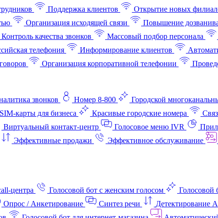
трудников
Поддержка клиентов
Открытие новых филиал
тью
Организация исходящей связи
Повышение дозванив
Контроль качества звонков
Массовый подбор персонала
ссийская телефония
Информирование клиентов
Автомат
говоров
Организация корпоративной телефонии
Проведе
аналитика звонков
Номер 8-800
Городской многоканальн
SIM-карты для бизнеса
Красивые городские номера
Связ
Виртуальный контакт‑центр
Голосовое меню IVR
Прил
Эффективные продажи
Эффективное обслуживание
all-центра
Голосовой бот с женским голосом
Голосовой 
Опрос / Анкетирование
Синтез речи
Детектирование 
ов
Голосовой бот для интернет‑магазина
Автоматически