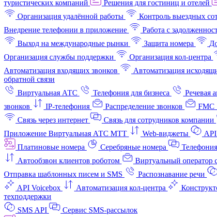
туристических компаний
Решения для гостиниц и отелей
Организация удалённой работы
Контроль выездных со
Внедрение телефонии в приложение
Работа с задолженнос
Выход на международные рынки
Защита номера
До
Организация службы поддержки
Организация кол-центра
Автоматизация входящих звонков
Автоматизация исходящи
обратной связи
Виртуальная АТС
Телефония для бизнеса
Речевая 
звонков
IP-телефония
Распределение звонков
FMC 
Связь через интернет
Связь для сотрудников компании
Приложение Виртуальная АТС МТТ
Web-виджеты
API
Платиновые номера
Серебряные номера
Телефония
Автообзвон клиентов роботом
Виртуальный оператор c
Отправка шаблонных писем и SMS
Распознавание речи
API Voicebox
Автоматизация кол‑центра
Конструкт
техподдержки
SMS API
Сервис SMS-рассылок