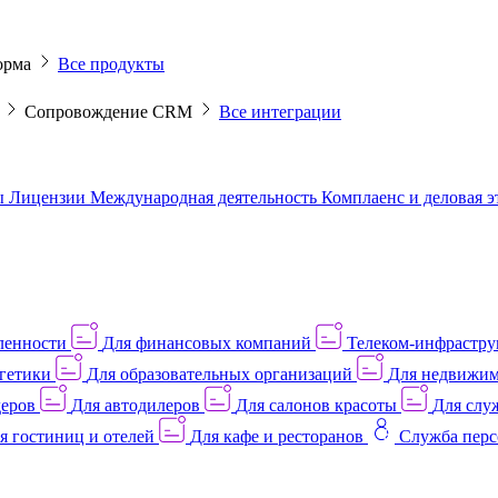
орма
Все продукты
M
Сопровождение CRM
Все интеграции
ы
Лицензии
Международная деятельность
Комплаенс и деловая 
ленности
Для финансовых компаний
Телеком-инфраструк
гетики
Для образовательных организаций
Для недвижим
деров
Для автодилеров
Для салонов красоты
Для слу
я гостиниц и отелей
Для кафе и ресторанов
Служба перс