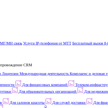
 МГ/МН связь
Услуги IP-телефония от МТТ
Бесплатный вызов 8-
провождение CRM
ы
Лицензии
Международная деятельность
Комплаенс и деловая э
ленности
Для финансовых компаний
Телеком-инфраструк
гетики
Для образовательных организаций
Для недвижим
ов
Для салонов красоты
Для служб доставки
Для фран